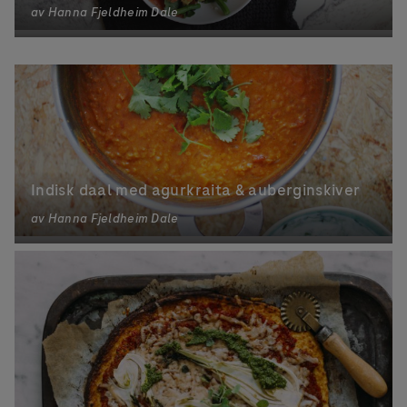
av
Hanna Fjeldheim Dale
Indisk daal med agurkraita & auberginskiver
av
Hanna Fjeldheim Dale