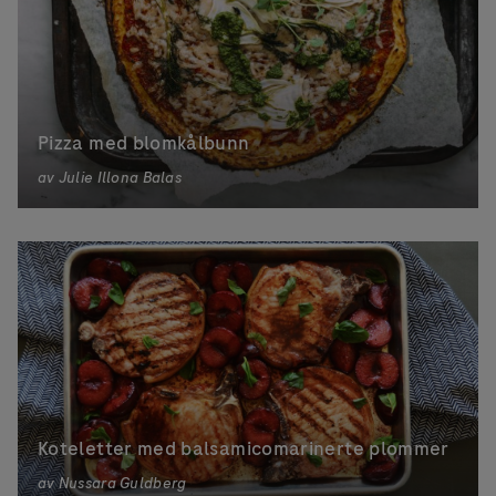
Pizza med blomkålbunn
av
Julie Illona Balas
Koteletter med balsamicomarinerte plommer
av
Nussara Guldberg