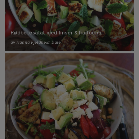
Rødbetesalat med linser & halloumi
av
Hanna Fjeldheim Dale