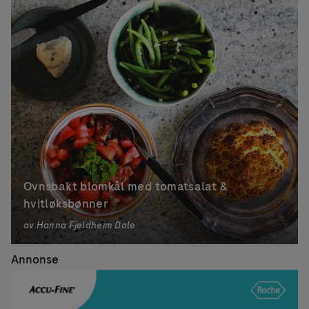
Ovnsbakt blomkål med tomatsalat &
hvitløksbønner
av
Hanna Fjeldheim Dale
Annonse