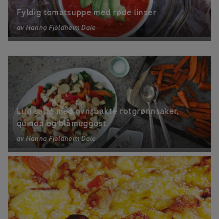
Fyldig tomatsuppe med røde linser
av
Hanna Fjeldheim Dale
Lun salat med ovnsbakte rotgrønnsaker,
quinoa og blåmuggost
av
Hanna Fjeldheim Dale