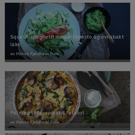
Squash-spaghetti med ertepesto og ovnsbakt
laks
av
Hanna Fjeldheim Dale
Pai med sopp, spinat & fetaost
av
Hanna Fjeldheim Dale