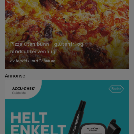
Pizza uten bunn – glutenfri og
blodsukkervennlig
av
Ingrid Lund Thjømøe
Annonse