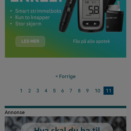
« Forrige
1
2
3
4
5
6
7
8
9
10
11
Annonse