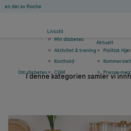
en del av Roche
Livsstil
Min diabetes
Aktuelt
Aktivitet & trening
Politisk Hjø
Kosthold
Kommersielt
Om diabetes
CGM
Presse-mel
I denne kategorien samler vi in