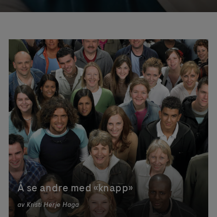
Å se andre med «knapp»
av
Kristi Herje Haga