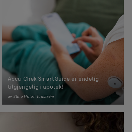
Accu-Chek SmartGuide er endelig
tilgjengelig i apotek!
av
Stine Helén Tunstrøm