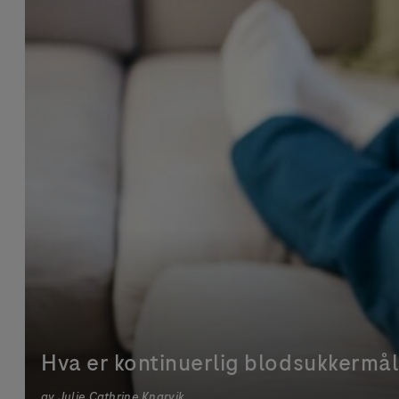
Hva er kontinuerlig blodsukkermål
av
Julie Cathrine Knarvik