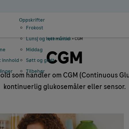
Oppskrifter
Frokost
Lunsj og lett måltid
Hjem
»
Livsstil
»
CGM
rne
Middag
CGM
 innhold
Søtt og godt
dinger
Tilbehør
nhold som handler om CGM (Continuous Glu
kontinuerlig glukosemåler eller sensor.