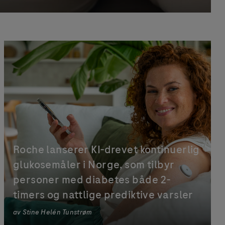
Roche lanserer KI-drevet kontinuerlig
glukosemåler i Norge, som tilbyr
personer med diabetes både 2-
timers og nattlige prediktive varsler
av
Stine Helén Tunstrøm