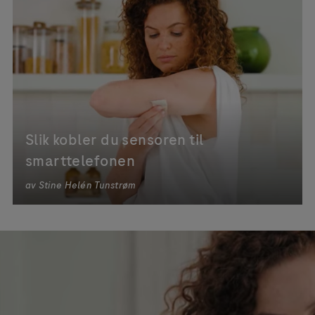
Slik kobler du sensoren til
smarttelefonen
av
Stine Helén Tunstrøm