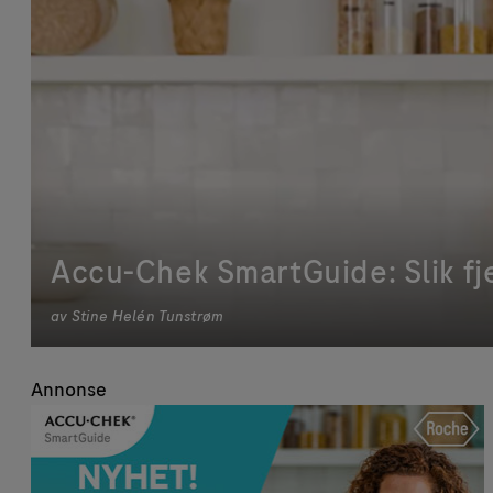
Accu-Chek SmartGuide: Slik fj
av
Stine Helén Tunstrøm
Annonse