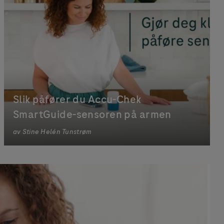
Slik påfører du Accu-Chek
SmartGuide-sensoren på armen
av
Stine Helén Tunstrøm