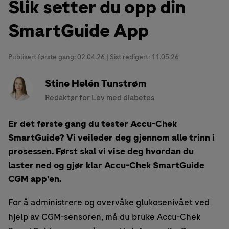
Slik setter du opp din
SmartGuide App
Publisert første gang:
02.04.26
| Sist redigert: 11.05.26
Stine Helén Tunstrøm
Redaktør for Lev med diabetes
Er det første gang du tester Accu-Chek
SmartGuide? Vi veileder deg gjennom alle trinn i
prosessen. Først skal vi vise deg hvordan du
laster ned og gjør klar Accu-Chek SmartGuide
CGM app’en.
For å administrere og overvåke glukosenivået ved
hjelp av CGM-sensoren, må du bruke Accu-Chek