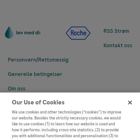
RSS Strøm
Kontakt oss
Personvern/
Rettsmessig
Generelle betingelser
Om oss
Our Use of Cookies
Denne nettsiden inneholder informasjon som er målsatt til en stor
mengde med tilhørere og kan inneholde produktdetaljer eller
We use cookies and other technologies (“cookies”) to improve
informasjon som ellers ikke er tilgjengelig eller gyldig i ditt land.
our website. Besides the strictly necessary cookies, we would
Vennligst vær oppmerksom på at vi ikke tar noe ansvar for tilgang til
like to use cookies (1) to learn how our website is used and
informasjon som muligens ikke er i samsvar med noen gyldig juridisk
how it performs, including cross-site statistics, (2) to provide
prosess, regulering, registrering eller bruk i bostedslandet ditt.
you with additional functionalities and personalisation (3) to