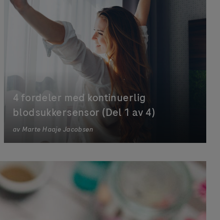
4 fordeler med kontinuerlig
blodsukkersensor (Del 1 av 4)
av
Marte Haaje Jacobsen