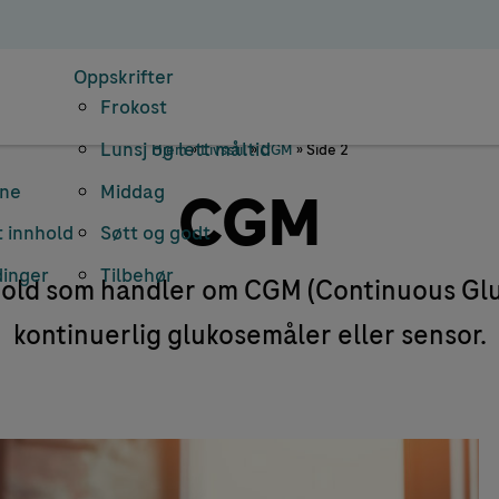
Oppskrifter
Frokost
Lunsj og lett måltid
Hjem
»
Livsstil
»
CGM
»
Side 2
rne
Middag
CGM
 innhold
Søtt og godt
dinger
Tilbehør
nhold som handler om CGM (Continuous Glu
kontinuerlig glukosemåler eller sensor.