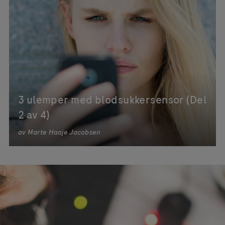
3 ulemper med blodsukkersensor (Del
2 av 4)
av
Marte Haaje Jacobsen