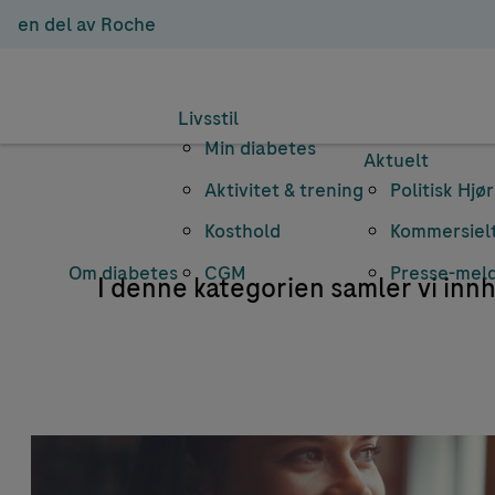
en del av Roche
Livsstil
Min diabetes
Aktuelt
Aktivitet & trening
Politisk Hjø
Kosthold
Kommersielt
Om diabetes
CGM
Presse-mel
I denne kategorien samler vi in