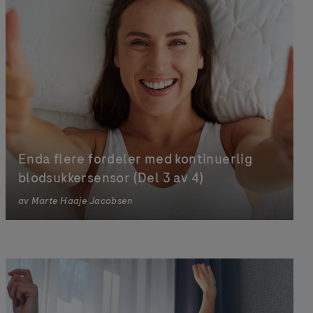
Enda flere fordeler med kontinuerlig
blodsukkersensor (Del 3 av 4)
av
Marte Haaje Jacobsen