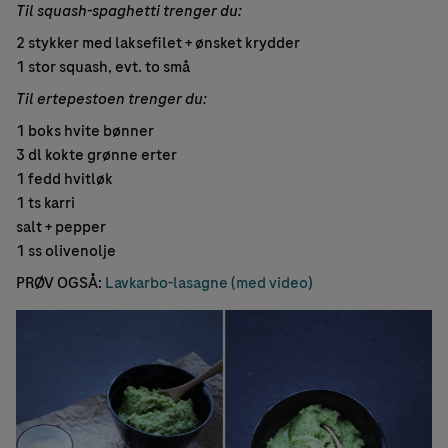
Til squash-spaghetti trenger du:
2 stykker med laksefilet + ønsket krydder
1 stor squash, evt. to små
Til ertepestoen trenger du:
1 boks hvite bønner
3 dl kokte grønne erter
1 fedd hvitløk
1 ts karri
salt + pepper
1 ss olivenolje
PRØV OGSÅ:
Lavkarbo-lasagne (med video)