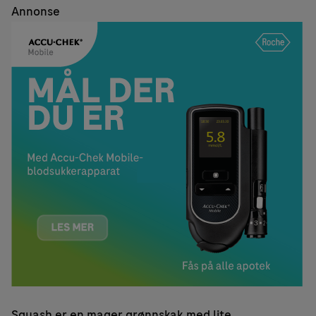
Annonse
Squash er en mager grønnskak med lite