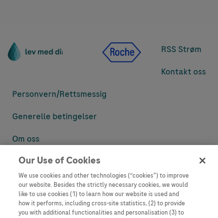
RSS Strøm
Kontakt oss
Personvern/
Rettsmessig
Generelle betingelser
Om oss
Our Use of Cookies
Denne nettsiden inneholder informasjon som er målsatt til en stor
mengde med tilhørere og kan inneholde produktdetaljer eller
We use cookies and other technologies (“cookies”) to improve
informasjon som ellers ikke er tilgjengelig eller gyldig i ditt land.
our website. Besides the strictly necessary cookies, we would
Vennligst vær oppmerksom på at vi ikke tar noe ansvar for tilgang til
like to use cookies (1) to learn how our website is used and
informasjon som muligens ikke er i samsvar med noen gyldig juridisk
how it performs, including cross-site statistics, (2) to provide
prosess, regulering, registrering eller bruk i bostedslandet ditt.
you with additional functionalities and personalisation (3) to