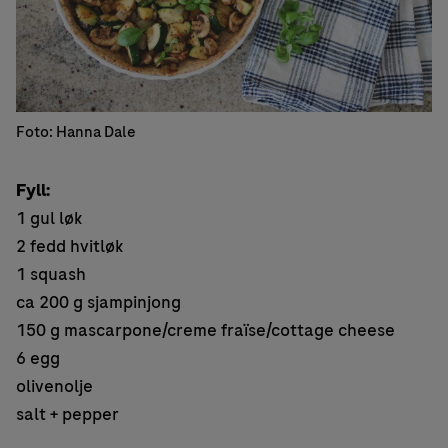
Foto: Hanna Dale
Fyll:
1 gul løk
2 fedd hvitløk
1 squash
ca 200 g sjampinjong
150 g mascarpone/creme fraïse/cottage cheese
6 egg
olivenolje
salt + pepper