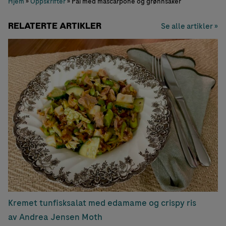
Hjem
»
Oppskrifter
»
Pai med mascarpone og grønnsaker
RELATERTE ARTIKLER
Se alle artikler »
Kremet tunfisksalat med edamame og crispy ris
av Andrea Jensen Moth