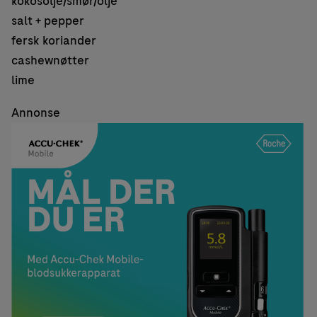
kokosolje/smør/olje
salt + pepper
fersk koriander
cashewnøtter
lime
Annonse