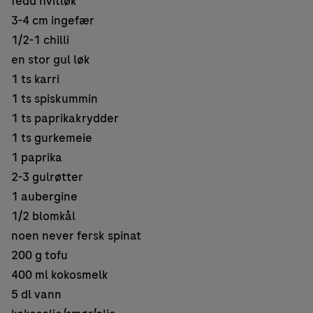
fedd hvitløk
3-4 cm ingefær
1/2-1 chilli
en stor gul løk
1 ts karri
1 ts spiskummin
1 ts paprikakrydder
1 ts gurkemeie
1 paprika
2-3 gulrøtter
1 aubergine
1/2 blomkål
noen never fersk spinat
200 g tofu
400 ml kokosmelk
5 dl vann