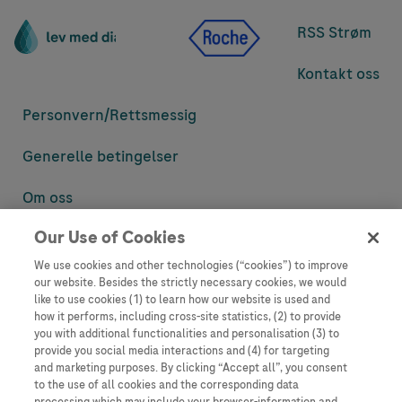
RSS Strøm
Kontakt oss
Personvern/
Rettsmessig
Generelle betingelser
Om oss
Our Use of Cookies
Denne nettsiden inneholder informasjon som er målsatt til en stor
mengde med tilhørere og kan inneholde produktdetaljer eller
We use cookies and other technologies (“cookies”) to improve
informasjon som ellers ikke er tilgjengelig eller gyldig i ditt land.
our website. Besides the strictly necessary cookies, we would
Vennligst vær oppmerksom på at vi ikke tar noe ansvar for tilgang til
like to use cookies (1) to learn how our website is used and
informasjon som muligens ikke er i samsvar med noen gyldig juridisk
how it performs, including cross-site statistics, (2) to provide
prosess, regulering, registrering eller bruk i bostedslandet ditt.
you with additional functionalities and personalisation (3) to
provide you social media interactions and (4) for targeting
Roche har ikke alltid mulighet til å kvalitetssikre andres innlegg, men
and marketing purposes. By clicking “Accept all”, you consent
vil fjerne villedende eller upassende innlegg så langt det lar seg gjøre.
to the use of all cookies and the corresponding data
Vi har ikke ansvar for innhold på eksterne nettsider som det lenkes til.