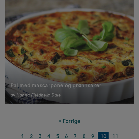
Pai med mascarpone og grønnsaker
av
Hanna Fjeldheim Dale
« Forrige
1
2
3
4
5
6
7
8
9
10
11