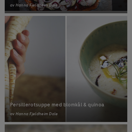
av
Hanna Fjeldheim Dale
Persillerotsuppe med blomkål & quinoa
av
Hanna Fjeldheim Dale