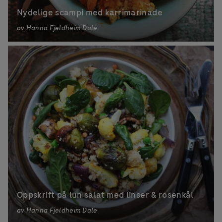
Nydelige scampi med karrimarinade
av
Hanna Fjeldheim Dale
Oppskrift på lun salat med linser & rosenkål
av
Hanna Fjeldheim Dale