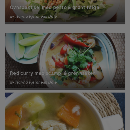
Ovnsbakt sei med pesto & grønt følge
av
Hanna Fjeldheim Dale
Rød curry med scampi & grønnsaker
av
Hanna Fjeldheim Dale