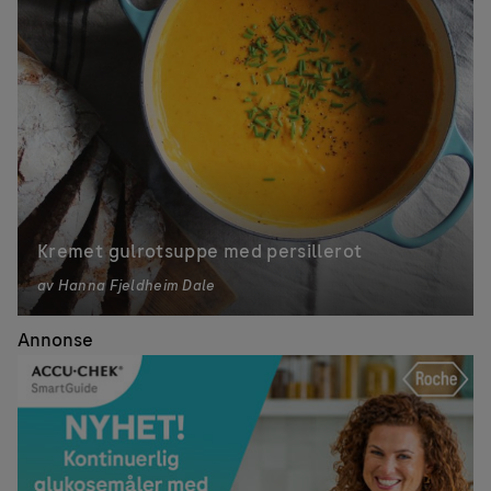
Kremet gulrotsuppe med persillerot
av
Hanna Fjeldheim Dale
Annonse