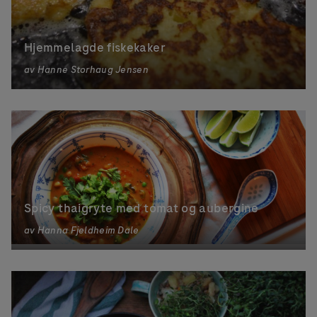
Hjemmelagde fiskekaker
av
Hanne Storhaug Jensen
Spicy thaigryte med tomat og aubergine
av
Hanna Fjeldheim Dale