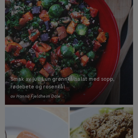
Smak av jul: Lun grønnkålsalat med sopp,
rødebete og rosenkål
av
Hanna Fjeldheim Dale