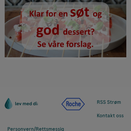
RSS Strøm
Kontakt oss
Personvern/
Rettsmessig