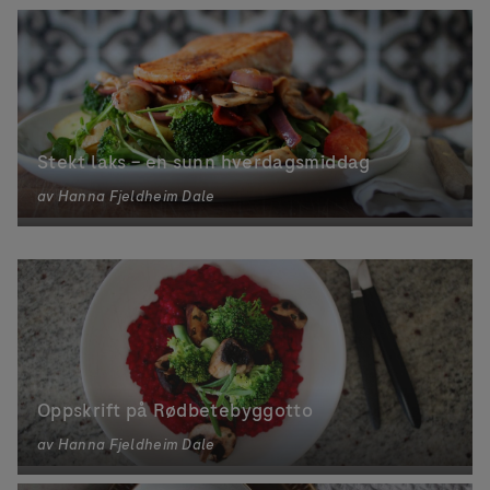
Stekt laks – en sunn hverdagsmiddag
av
Hanna Fjeldheim Dale
Oppskrift på Rødbetebyggotto
av
Hanna Fjeldheim Dale