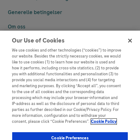
Generelle betingelser
Om oss
Our Use of Cookies
Denne nettsiden inneholder informasjon som er målsatt til en stor
mengde med tilhørere og kan inneholde produktdetaljer eller
We use cookies and other technologies (“cookies”) to improve
informasjon som ellers ikke er tilgjengelig eller gyldig i ditt land.
our website. Besides the strictly necessary cookies, we would
Vennligst vær oppmerksom på at vi ikke tar noe ansvar for tilgang til
like to use cookies (1) to learn how our website is used and
informasjon som muligens ikke er i samsvar med noen gyldig juridisk
how it performs, including cross-site statistics, (2) to provide
prosess, regulering, registrering eller bruk i bostedslandet ditt.
you with additional functionalities and personalisation (3) to
provide you social media interactions and (4) for targeting
Roche har ikke alltid mulighet til å kvalitetssikre andres innlegg, men
and marketing purposes. By clicking “Accept all”, you consent
vil fjerne villedende eller upassende innlegg så langt det lar seg gjøre.
to the use of all cookies and the corresponding data
Vi har ikke ansvar for innhold på eksterne nettsider som det lenkes til.
processing which may include your browser-information and
Kopiering av materiale fra dette nettstedet for bruk annet sted er ikke
IP-address as well as the disclosure of personal data to third
tillatt uten avtale. Nettstedet selger plass til annonsører, og slikt
parties as further described in our Cookie/Privacy Policy. For
innhold er merket.
more information, configuration and to withdraw your
consent, please click “Cookie Preferences”.
Cookie Policy
Dette nettstedet er ikke beregnet for å rapportere bivirkninger eller
produktklager. Ta kontakt med kundeservice for å rapportere en
hendelse, se www.accu-chek.no.
Cookie Preferences