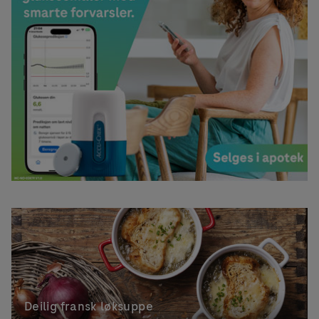
Deilig fransk løksuppe