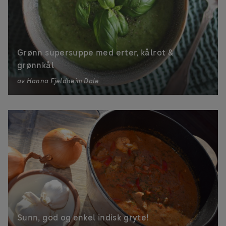
Grønn supersuppe med erter, kålrot &
grønnkål
av
Hanna Fjeldheim Dale
Sunn, god og enkel indisk gryte!