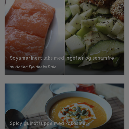
Soyamarinert laks med ingefær og sesamfrø
av
Hanna Fjeldheim Dale
Spicy gulrotsuppe med kokosmelk