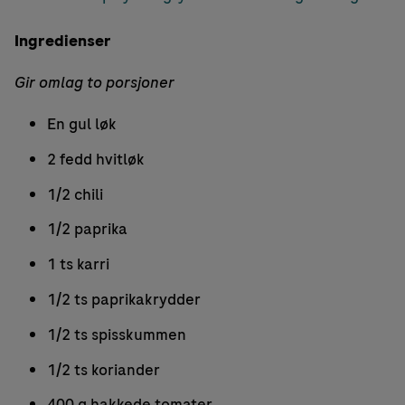
Ingredienser
Gir omlag to porsjoner
En gul løk
2 fedd hvitløk
1/2 chili
1/2 paprika
1 ts karri
1/2 ts paprikakrydder
1/2 ts spisskummen
1/2 ts koriander
400 g hakkede tomater