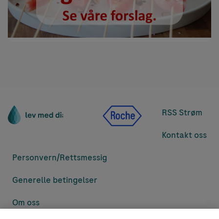
RSS Strøm
Kontakt oss
Personvern/
Rettsmessig
Generelle betingelser
Om oss