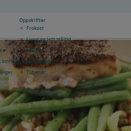
Oppskrifter
Frokost
Lunsj og lett måltid
rne
Middag
 innhold
Søtt og godt
dinger
Tilbehør