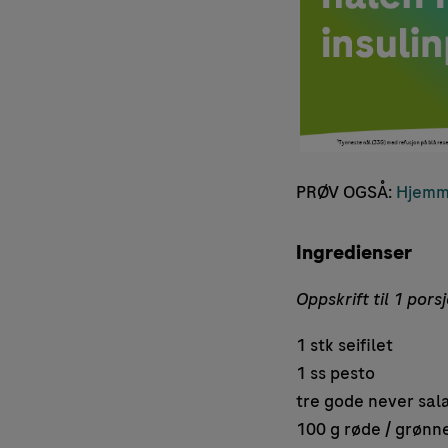
PRØV OGSÅ:
Hjemme
Ingredienser
Oppskrift til 1 pors
1 stk seifilet
1 ss pesto
tre gode never salat
100 g røde / grønne