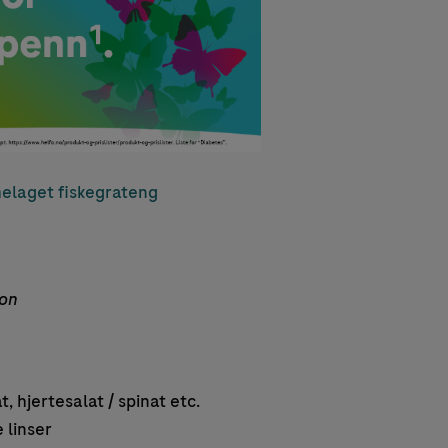
laget fiskegrateng
jon
, hjertesalat / spinat etc.
 linser