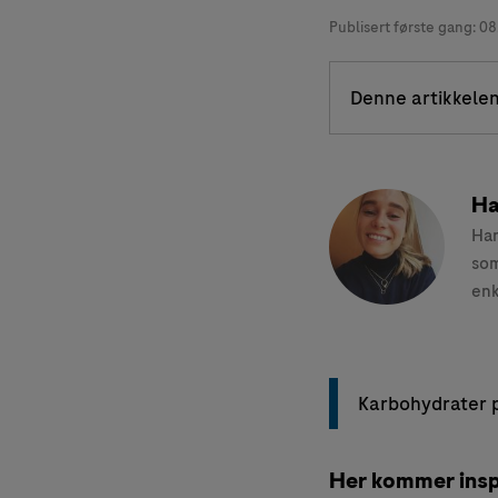
Publisert første gang:
08
Denne artikkelen
Ha
Han
som
enk
Karbohydrater p
Her kommer inspi