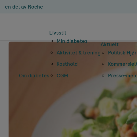
en del av Roche
Livsstil
Min diabetes
Aktuelt
Aktivitet & trening
Politisk Hjø
Kosthold
Kommersielt
Om diabetes
CGM
Presse-mel