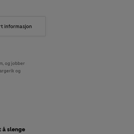
rt informasjon
, og jobber
argerik og
t å slenge