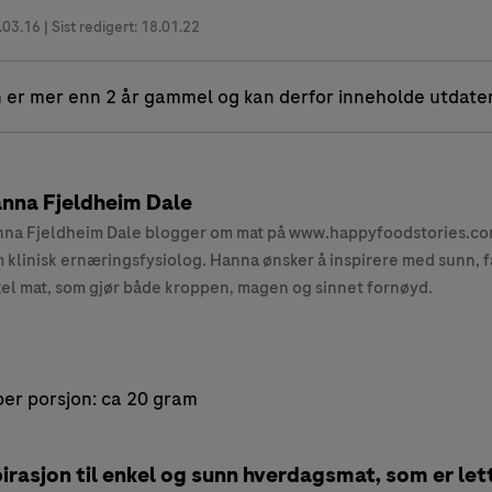
.03.16
| Sist redigert: 18.01.22
 er mer enn 2 år gammel og kan derfor inneholde utdate
nna Fjeldheim Dale
na Fjeldheim Dale blogger om mat på www.happyfoodstories.com
 klinisk ernæringsfysiolog. Hanna ønsker å inspirere med sunn, f
el mat, som gjør både kroppen, magen og sinnet fornøyd.
er porsjon: ca 20 gram
rasjon til enkel og sunn hverdagsmat, som er let