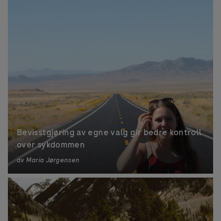
Bevisstgjøring av egne valg gir bedre kontroll
over sykdommen
av
Maria Jørgensen