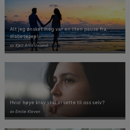
Alt jeg ønsket meg var en liten pause fra
diabetesen!
av
Kjell Arild Ueland
Hvor høye krav skal vi sette til oss selv?
av
Emilie Kleven