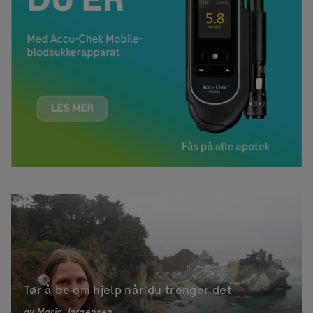
Tør å be om hjelp når du trenger det
av
Maria Jørgensen