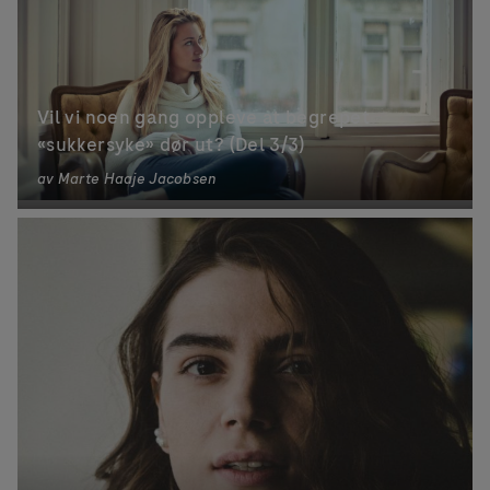
Vil vi noen gang oppleve at begrepet
«sukkersyke» dør ut? (Del 3/3)
av
Marte Haaje Jacobsen