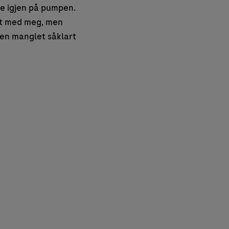
ne igjen på pumpen.
ett med meg, men
 Den manglet såklart