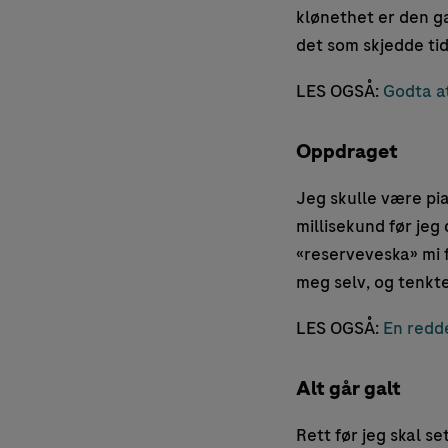
klønethet er den g
det som skjedde tid
LES OGSÅ:
Godta a
Oppdraget
Jeg skulle være pia
millisekund før jeg
«reserveveska» mi for
meg selv, og tenkte
LES OGSÅ:
En redd
Alt går galt
Rett før jeg skal se