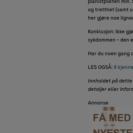
pianistplikten min. 
og tretthet (samt u
her gjøre noe ligne
Konklusjon: ikke gj
sykdommen – den er
Har du noen gang o
LES OGSÅ:
8 kjenne
Innholdet på dette 
detaljer eller info
Annonse