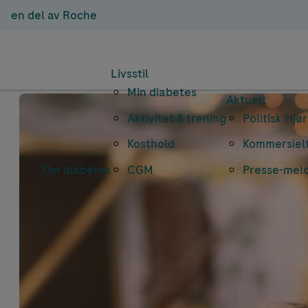
en del av Roche
Livsstil
Min diabetes
Aktuelt
Aktivitet & trening
Politisk Hjø
Kosthold
Kommersielt
Om diabetes
CGM
Presse-mel