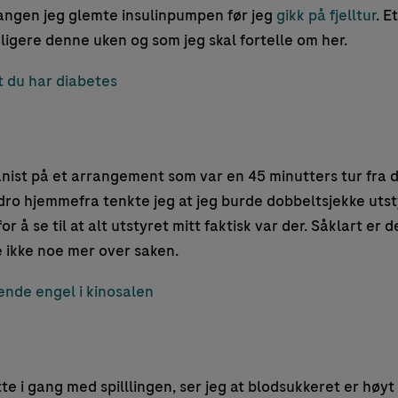
angen jeg glemte insulinpumpen før jeg
gikk på fjelltur
. E
ligere denne uken og som jeg skal fortelle om her.
t du har diabetes
nist på et arrangement som var en 45 minutters tur fra de
 dro hjemmefra tenkte jeg at jeg burde dobbeltsjekke utst
 å se til at alt utstyret mitt faktisk var der. Såklart er de
 ikke noe mer over saken.
ende engel i kinosalen
tte i gang med spilllingen, ser jeg at blodsukkeret er høyt