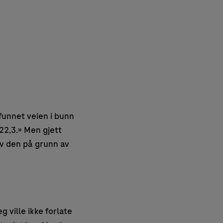
funnet veien i bunn
22,3.» Men gjett
av den på grunn av
g ville ikke forlate