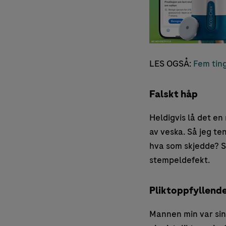
LES OGSÅ:
Fem ting
Falskt håp
Heldigvis lå det en
av veska. Så jeg te
hva som skjedde? S
stempeldefekt.
Pliktoppfyllend
Mannen min var sint 