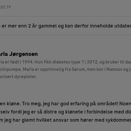
.02.19
 er mer enn 2 år gammel og kan derfor inneholde utdate
ria Jørgensen
ia er født i 1994. Hun fikk diabetes type 1 i 2012, og bruker til da
ulinpumpe. Maria er opprinnelig fra Sørum, men bor i Namsos og 
orisert dyrepleier.
 en kløne. Tro meg, jeg har god erfaring på området! Noen
g selv fordi jeg er så distre og klønete i forbindelse med 
m jeg har glemt hvilket ansvar som hører med sykdomme