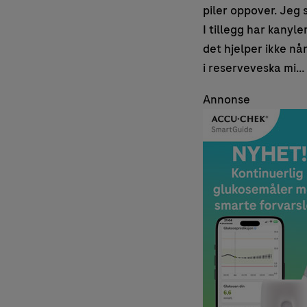
piler oppover. Jeg 
I tillegg har kanyl
det hjelper ikke nå
i reserveveska mi…
Annonse