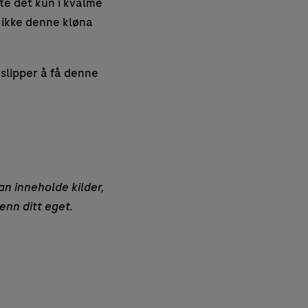
rte det kun i kvalme
l ikke denne kløna
 slipper å få denne
an inneholde kilder,
enn ditt eget.