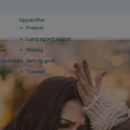
Oppskrifter
Frokost
Lunsj og lett måltid
rne
Middag
 innhold
Søtt og godt
dinger
Tilbehør