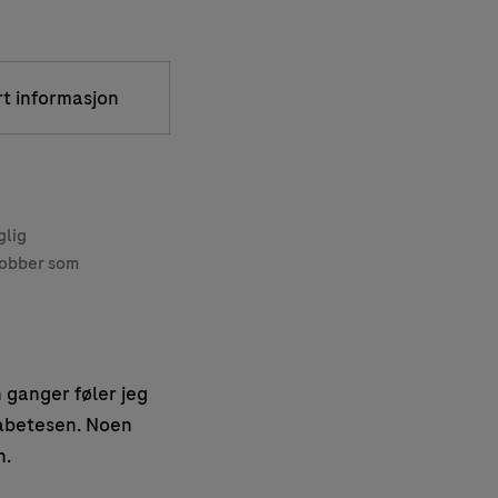
rt informasjon
glig
jobber som
 ganger føler jeg
diabetesen. Noen
n.