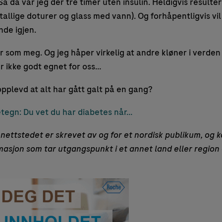
Så da var jeg der tre timer uten insulin. Heldigvis resulte
tallige doturer og glass med vann). Og forhåpentligvis vi
nde igjen.
ør som meg. Og jeg håper virkelig at andre kløner i verden
 ikke godt egnet for oss…
pplevd at alt har gått galt på en gang?
tegn: Du vet du har diabetes når…
nettstedet er skrevet av og for et nordisk publikum, og k
rmasjon som tar utgangspunkt i et annet land eller region 