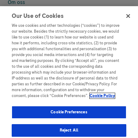
Om oss
Our Use of Cookies
Denne nettsiden inneholder informasjon som er målsatt til en stor
mengde med tilhørere og kan inneholde produktdetaljer eller
We use cookies and other technologies (“cookies”) to improve
informasjon som ellers ikke er tilgjengelig eller gyldig i ditt land.
our website. Besides the strictly necessary cookies, we would
Vennligst vær oppmerksom på at vi ikke tar noe ansvar for tilgang til
like to use cookies (1) to learn how our website is used and
informasjon som muligens ikke er i samsvar med noen gyldig juridisk
how it performs, including cross-site statistics, (2) to provide
prosess, regulering, registrering eller bruk i bostedslandet ditt.
you with additional functionalities and personalisation (3) to
provide you social media interactions and (4) for targeting
Roche har ikke alltid mulighet til å kvalitetssikre andres innlegg, men
and marketing purposes. By clicking “Accept all”, you consent
vil fjerne villedende eller upassende innlegg så langt det lar seg gjøre.
to the use of all cookies and the corresponding data
Vi har ikke ansvar for innhold på eksterne nettsider som det lenkes til.
processing which may include your browser-information and
Kopiering av materiale fra dette nettstedet for bruk annet sted er ikke
IP-address as well as the disclosure of personal data to third
tillatt uten avtale. Nettstedet selger plass til annonsører, og slikt
parties as further described in our Cookie/Privacy Policy. For
innhold er merket.
more information, configuration and to withdraw your
consent, please click “Cookie Preferences”.
Cookie Policy
Dette nettstedet er ikke beregnet for å rapportere bivirkninger eller
produktklager. Ta kontakt med kundeservice for å rapportere en
hendelse, se www.accu-chek.no.
Cookie Preferences
© 2025, Roche. Alle rettigheter forbeholdt.
Roche Diagnostics Norge AS • Brynsengfaret 6B, Postboks 6610
Reject All
Etterstad, 0607 • E-post: no.accuchek@roche.com • Telefon: 21 400