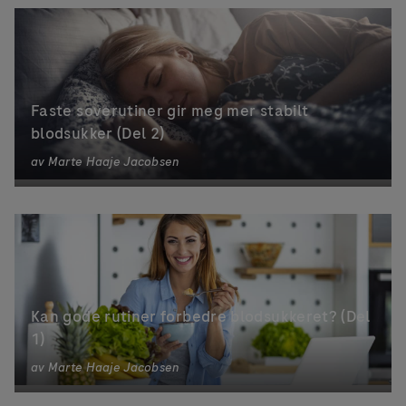
Faste soverutiner gir meg mer stabilt
blodsukker (Del 2)
av
Marte Haaje Jacobsen
Kan gode rutiner forbedre blodsukkeret? (Del
1)
av
Marte Haaje Jacobsen