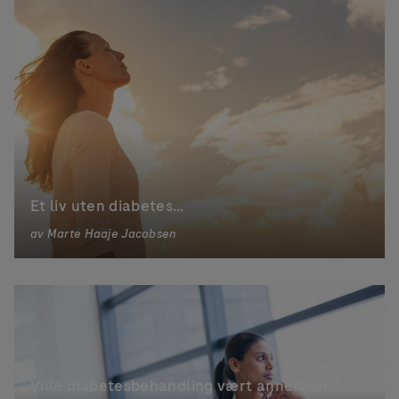
Et liv uten diabetes…
av
Marte Haaje Jacobsen
Ville diabetesbehandling vært annerledes