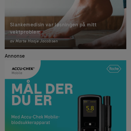
Slankemedisin var løsningen på mitt
vektproblem
av
Marte Haaje Jacobsen
Annonse