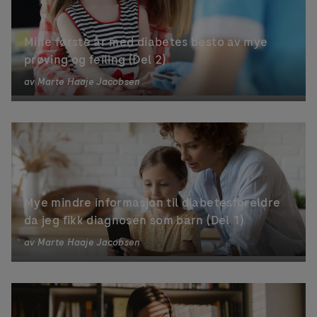
Mine første år med diabetes besto av mye
prøving og feiling (Del 2)
av
Marte Haaje Jacobsen
Mye mindre informasjon til diabetesforeldre
da jeg fikk diagnosen som barn (Del 1)
av
Marte Haaje Jacobsen