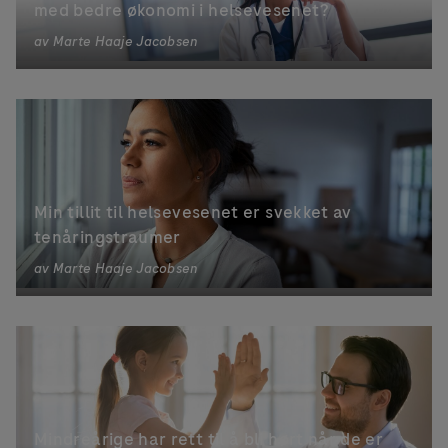
med bedre økonomi i helsevesenet?
av
Marte Haaje Jacobsen
Min tillit til helsevesenet er svekket av
tenåringstraumer
av
Marte Haaje Jacobsen
Mindreårige har rett til å bli hørt når de er