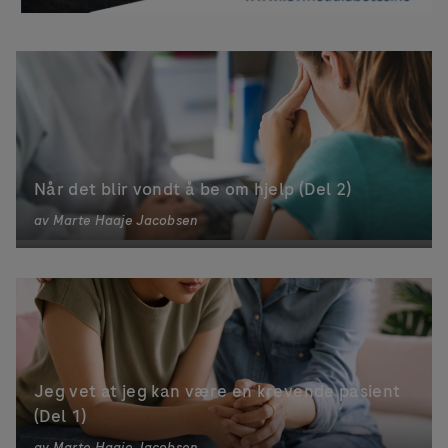
Når det blir vondt å be om hjelp (Del 2)
av
Marte Haaje Jacobsen
Jeg vet at jeg kan være en krevende pasient
(Del 1)
av
Marte Haaje Jacobsen