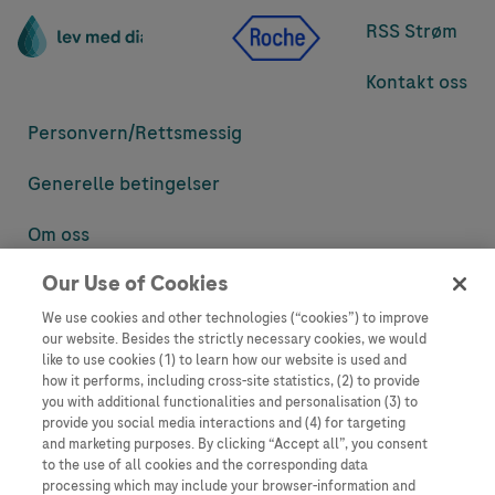
RSS Strøm
Kontakt oss
Personvern/
Rettsmessig
Generelle betingelser
Om oss
Our Use of Cookies
Denne nettsiden inneholder informasjon som er målsatt til en stor
mengde med tilhørere og kan inneholde produktdetaljer eller
We use cookies and other technologies (“cookies”) to improve
informasjon som ellers ikke er tilgjengelig eller gyldig i ditt land.
our website. Besides the strictly necessary cookies, we would
Vennligst vær oppmerksom på at vi ikke tar noe ansvar for tilgang til
like to use cookies (1) to learn how our website is used and
informasjon som muligens ikke er i samsvar med noen gyldig juridisk
how it performs, including cross-site statistics, (2) to provide
prosess, regulering, registrering eller bruk i bostedslandet ditt.
you with additional functionalities and personalisation (3) to
provide you social media interactions and (4) for targeting
Roche har ikke alltid mulighet til å kvalitetssikre andres innlegg, men
and marketing purposes. By clicking “Accept all”, you consent
vil fjerne villedende eller upassende innlegg så langt det lar seg gjøre.
to the use of all cookies and the corresponding data
Vi har ikke ansvar for innhold på eksterne nettsider som det lenkes til.
processing which may include your browser-information and
Kopiering av materiale fra dette nettstedet for bruk annet sted er ikke