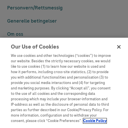
Personvern/
Rettsmessig
Generelle betingelser
Om oss
Our Use of Cookies
Denne nettsiden inneholder informasjon som er målsatt til en stor
mengde med tilhørere og kan inneholde produktdetaljer eller
We use cookies and other technologies (“cookies”) to improve
informasjon som ellers ikke er tilgjengelig eller gyldig i ditt land.
our website. Besides the strictly necessary cookies, we would
Vennligst vær oppmerksom på at vi ikke tar noe ansvar for tilgang til
like to use cookies (1) to learn how our website is used and
informasjon som muligens ikke er i samsvar med noen gyldig juridisk
how it performs, including cross-site statistics, (2) to provide
prosess, regulering, registrering eller bruk i bostedslandet ditt.
you with additional functionalities and personalisation (3) to
provide you social media interactions and (4) for targeting
Roche har ikke alltid mulighet til å kvalitetssikre andres innlegg, men
and marketing purposes. By clicking “Accept all”, you consent
vil fjerne villedende eller upassende innlegg så langt det lar seg gjøre.
to the use of all cookies and the corresponding data
Vi har ikke ansvar for innhold på eksterne nettsider som det lenkes til.
processing which may include your browser-information and
Kopiering av materiale fra dette nettstedet for bruk annet sted er ikke
IP-address as well as the disclosure of personal data to third
tillatt uten avtale. Nettstedet selger plass til annonsører, og slikt
parties as further described in our Cookie/Privacy Policy. For
innhold er merket.
more information, configuration and to withdraw your
consent, please click “Cookie Preferences”.
Cookie Policy
Dette nettstedet er ikke beregnet for å rapportere bivirkninger eller
produktklager. Ta kontakt med kundeservice for å rapportere en