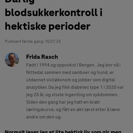
blodsukkerkontroll i
hektiske perioder
Publisert første gang:
10.07.25
Frida Rasch
Født i 1994 og oppvokst i Bergen. Jeg bor nå i
Nittedal sammen med samboer og hund, er
utdannet siviløkonom og jobber som digital
analytiker. Da jeg fikk diabetes type 1 i 2020 var
jeg 25 år, og visste ingenting om sykdommen.
Siden den gang har jeg hatt en bratt
læringskurve, og fått en økt tørst etter å lære
andre om den og.
Normalt lever jeg et lite hektisk liv som gir meg