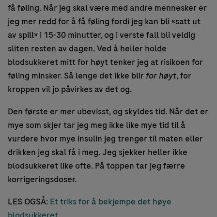
få føling. Når jeg skal være med andre mennesker er
jeg mer redd for å få føling fordi jeg kan bli «satt ut
av spill» i 15-30 minutter, og i verste fall bli veldig
sliten resten av dagen. Ved å heller holde
blodsukkeret mitt for høyt tenker jeg at risikoen for
føling minsker. Så lenge det ikke blir
for høyt
, for
kroppen vil jo påvirkes av det og.
Den første er mer ubevisst, og skyldes tid. Når det er
mye som skjer tar jeg meg ikke like mye tid til å
vurdere hvor mye insulin jeg trenger til maten eller
drikken jeg skal få i meg. Jeg sjekker heller ikke
blodsukkeret like ofte. På toppen tar jeg færre
korrigeringsdoser.
LES OGSÅ:
Et triks for å bekjempe det høye
blodsukkeret