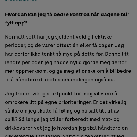
Hvordan kan jeg få bedre kontroll når dagene blir
fylt opp?
Normalt sett har jeg sjeldent veldig hektiske
perioder, og de varer oftest én eller få dager. Jeg
har derfor ikke tenkt så mye på dette før. Denne litt
lengre perioden jeg hadde nylig gjorde meg derfor
mer oppmerksom, og ga meg et ønske om å bli bedre
til å håndtere diabetesbehandlingen også da.
Jeg tror et viktig startpunkt for meg vil være å
omrokere litt på egne prioriteringer. Er det virkelig
så ille om jeg skulle få føling og bli satt litt ut av
spill? Så lenge jeg stiller forberedt med mat- og
drikkevarer vet jeg jo hvordan jeg skal håndtere en
slik eventuell situasjon. Samtidig tenker jeg at jeg