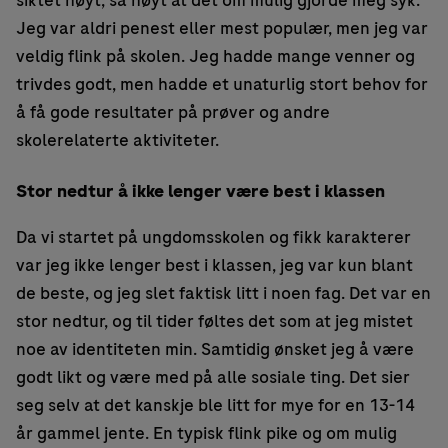
siktet høyt, så høyt at det om mulig gjorde meg syk.
Jeg var aldri penest eller mest populær, men jeg var
veldig flink på skolen. Jeg hadde mange venner og
trivdes godt, men hadde et unaturlig stort behov for
å få gode resultater på prøver og andre
skolerelaterte aktiviteter.
Stor nedtur å ikke lenger være best i klassen
Da vi startet på ungdomsskolen og fikk karakterer
var jeg ikke lenger best i klassen, jeg var kun blant
de beste, og jeg slet faktisk litt i noen fag. Det var en
stor nedtur, og til tider føltes det som at jeg mistet
noe av identiteten min. Samtidig ønsket jeg å være
godt likt og være med på alle sosiale ting. Det sier
seg selv at det kanskje ble litt for mye for en 13-14
år gammel jente. En typisk flink pike og om mulig