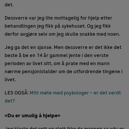
det.
Dessverre var jeg lite mottagelig for hjelp etter
behandlingen jeg fikk på sykehuset. Og jeg fikk
derfor avgjøre selv om jeg skulle snakke med noen.
Jeg ga det en sjanse. Men dessverre er det ikke det
beste å be en 14 år gammel jente i den verste
perioden av livet sitt, om å prate med en mann
nærme pensjonistalder om de utfordrende tingene i
livet.
LES OGSÅ:
Mitt møte med psykologer – er det verdt
det?
«Du er umulig å hjelpe»
Jeg klarte det rett og slett ikke da mannen sa «du er