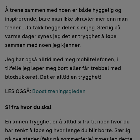
Å trene sammen med noen er både hyggelig og
inspirerende, bare man ikke skravler mer enn man
trener… Ja takk begge deler, sier jeg. Særlig på
varme dager synes jeg det er trygghet å løpe
sammen med noen jeg kjenner.
Jeg har også alltid med meg mobiltelefonen, i
tilfelle jeg løper meg bort eller får trøbbel med
blodsukkeret. Det er alltid en trygghet!
LES OGSÅ:
Boost treningsgleden
Si fra hvor du skal
En annen trygghet er å alltid si fra til noen hvor du
har tenkt å løpe og hvor lenge du blir borte. Særlig
på nye steder (feks på sommerferie) synes jeg dette