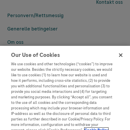
Kontakt oss
Personvern/
Rettsmessig
Generelle betingelser
Om oss
Our Use of Cookies
Denne nettsiden inneholder informasjon som er målsatt til en stor
mengde med tilhørere og kan inneholde produktdetaljer eller
We use cookies and other technologies (“cookies”) to improve
informasjon som ellers ikke er tilgjengelig eller gyldig i ditt land.
our website. Besides the strictly necessary cookies, we would
Vennligst vær oppmerksom på at vi ikke tar noe ansvar for tilgang til
like to use cookies (1) to learn how our website is used and
informasjon som muligens ikke er i samsvar med noen gyldig juridisk
how it performs, including cross-site statistics, (2) to provide
prosess, regulering, registrering eller bruk i bostedslandet ditt.
you with additional functionalities and personalisation (3) to
provide you social media interactions and (4) for targeting
Roche har ikke alltid mulighet til å kvalitetssikre andres innlegg, men
and marketing purposes. By clicking “Accept all”, you consent
vil fjerne villedende eller upassende innlegg så langt det lar seg gjøre.
to the use of all cookies and the corresponding data
Vi har ikke ansvar for innhold på eksterne nettsider som det lenkes til.
processing which may include your browser-information and
Kopiering av materiale fra dette nettstedet for bruk annet sted er ikke
IP-address as well as the disclosure of personal data to third
tillatt uten avtale. Nettstedet selger plass til annonsører, og slikt
parties as further described in our Cookie/Privacy Policy. For
innhold er merket.
more information, configuration and to withdraw your