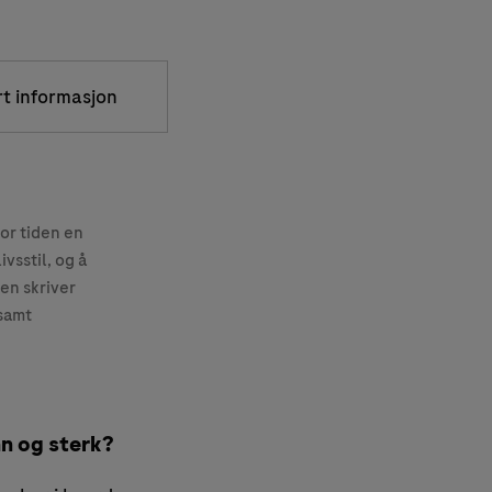
rt informasjon
for tiden en
vsstil, og å
en skriver
 samt
nn og sterk?