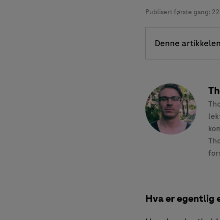
Publisert første gang:
22
Denne artikkelen
Th
Tho
lek
kom
Tho
for
Hva er egentlig 