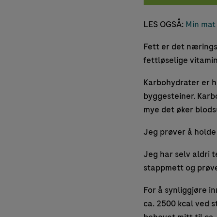
LES OGSÅ:
Min mat 
Fett er det nærings
fettløselige vitami
Karbohydrater er ho
byggesteiner. Karbo
mye det øker blods
Jeg prøver å holde
Jeg har selv aldri t
stappmett og prøver
For å synliggjøre i
ca. 2500 kcal ved 