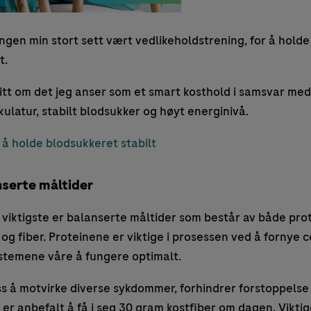
ingen min stort sett vært vedlikeholdstrening, for å hold
t.
litt om det jeg anser som et smart kosthold i samsvar med
ulatur, stabilt blodsukker og høyt energinivå.
å holde blodsukkeret stabilt
nserte måltider
 viktigste er balanserte måltider som består av både prot
 og fiber. Proteinene er viktige i prosessen ved å fornye c
ystemene våre å fungere optimalt.
ss å motvirke diverse sykdommer, forhindrer forstoppelse
 er anbefalt å få i seg 30 gram kostfiber om dagen. Viktig