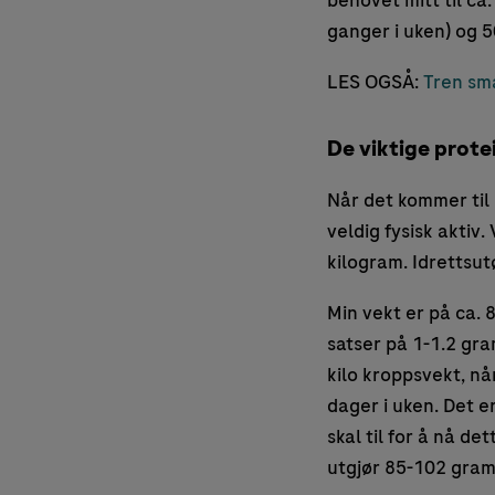
behovet mitt til ca.
ganger i uken) og 50
LES OGSÅ:
Tren sm
De viktige prote
Når det kommer til 
veldig fysisk aktiv
kilogram. Idrettsut
Min vekt er på ca. 8
satser på 1-1.2 gr
kilo kroppsvekt, nå
dager i uken. Det e
skal til for å nå de
utgjør 85-102 gram