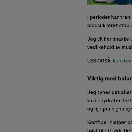
I perioder har tren
blodsukkeret stabil
Jeg vil her snakke 
vedlikehold av musk
LES OGSÅ:
Kunsten 
Viktig med bala
Jeg synes det aller
karbohydrater, fett
og hjelper signals
Kostfiber hjelper o
høyt blodtrykk. Det