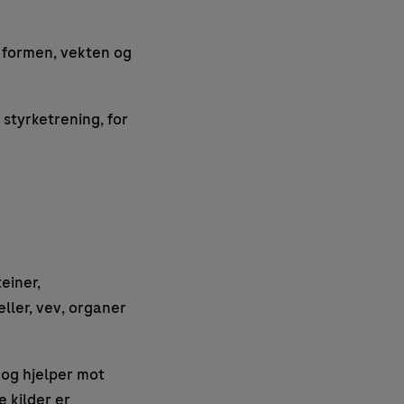
e formen, vekten og
 styrketrening, for
einer,
eller, vev, organer
 og hjelper mot
e kilder er