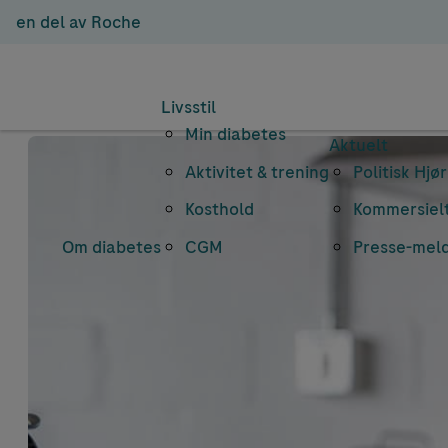
en del av Roche
Livsstil
Min diabetes
Aktuelt
Aktivitet & trening
Politisk Hjø
Kosthold
Kommersielt
Om diabetes
CGM
Presse-mel