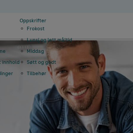
Oppskrifter
Frokost
Lunsj og lett måltid
rne
Middag
 innhold
Søtt og godt
dinger
Tilbehør