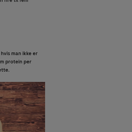
 fire til fem
 hvis man ikke er
am protein per
tte.