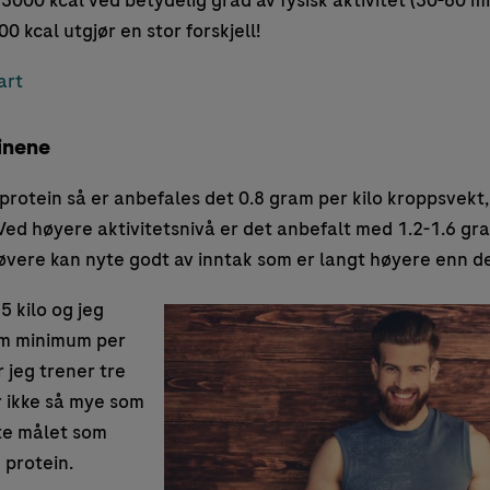
 3000 kcal ved betydelig grad av fysisk aktivitet (30-60 min
0 kcal utgjør en stor forskjell!
art
inene
protein så er anbefales det 0.8 gram per kilo kroppsvekt,
. Ved høyere aktivitetsnivå er det anbefalt med 1.2-1.6 gr
øvere kan nyte godt av inntak som er langt høyere enn de
5 kilo og jeg
am minimum per
r jeg trener tre
r ikke så mye som
tte målet som
 protein.