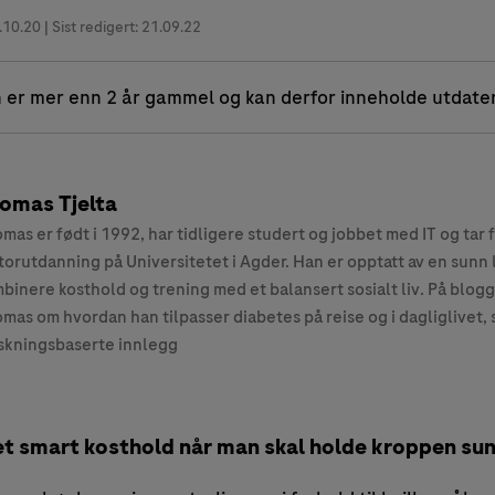
.10.20
| Sist redigert: 21.09.22
 er mer enn 2 år gammel og kan derfor inneholde utdate
omas Tjelta
mas er født i 1992, har tidligere studert og jobbet med IT og tar 
torutdanning på Universitetet i Agder. Han er opptatt av en sunn li
binere kosthold og trening med et balansert sosialt liv. På blogg
mas om hvordan han tilpasser diabetes på reise og i dagliglivet,
skningsbaserte innlegg
et smart kosthold når man skal holde kroppen su