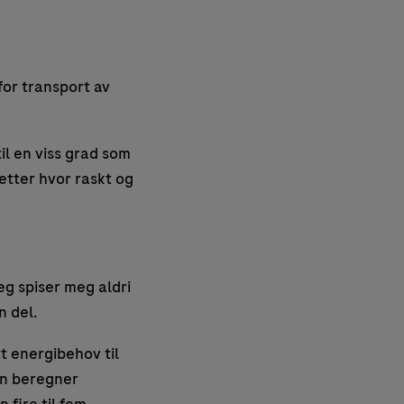
for transport av
il en viss grad som
 etter hvor raskt og
Jeg spiser meg aldri
n del.
tt energibehov til
en beregner