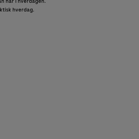
an har i hverdagen.
ektisk hverdag.