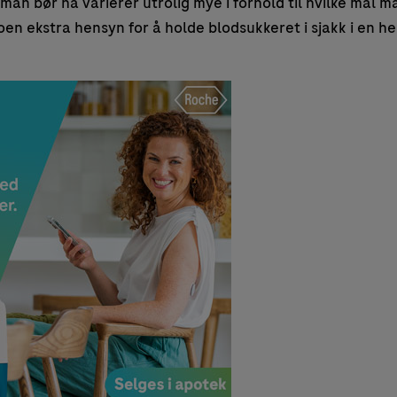
man bør ha varierer utrolig mye i forhold til hvilke mål m
noen ekstra hensyn for å holde blodsukkeret i sjakk i en h