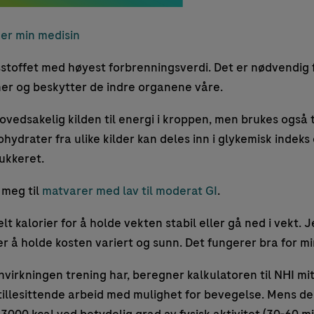
er min medisin
stoffet med høyest forbrenningsverdi. Det er nødvendig 
ner og beskytter de indre organene våre.
vedsakelig kilden til energi i kroppen, men brukes også t
hydrater fra ulike kilder kan deles inn i glykemisk indeks
ukkeret.
 meg til
matvarer med lav til moderat GI
.
elt kalorier for å holde vekten stabil eller gå ned i vekt. 
 å holde kosten variert og sunn. Det fungerer bra for mi
nnvirkningen trening har, beregner kalkulatoren til NHI mi
stillesittende arbeid med mulighet for bevegelse. Mens d