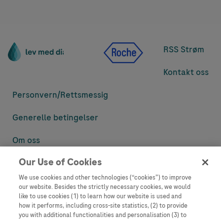
RSS Strøm
Kontakt oss
Personvern/
Rettsmessig
Generelle betingelser
Om oss
Our Use of Cookies
Denne nettsiden inneholder informasjon som er målsatt til en stor
mengde med tilhørere og kan inneholde produktdetaljer eller
We use cookies and other technologies (“cookies”) to improve
informasjon som ellers ikke er tilgjengelig eller gyldig i ditt land.
our website. Besides the strictly necessary cookies, we would
Vennligst vær oppmerksom på at vi ikke tar noe ansvar for tilgang til
like to use cookies (1) to learn how our website is used and
informasjon som muligens ikke er i samsvar med noen gyldig juridisk
how it performs, including cross-site statistics, (2) to provide
prosess, regulering, registrering eller bruk i bostedslandet ditt.
you with additional functionalities and personalisation (3) to