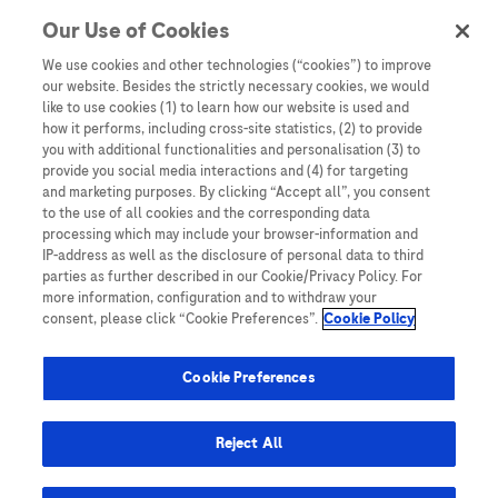
Our Use of Cookies
Denne nettsiden inneholder informasjon som er målsatt til en stor
mengde med tilhørere og kan inneholde produktdetaljer eller
We use cookies and other technologies (“cookies”) to improve
informasjon som ellers ikke er tilgjengelig eller gyldig i ditt land.
our website. Besides the strictly necessary cookies, we would
Vennligst vær oppmerksom på at vi ikke tar noe ansvar for tilgang til
like to use cookies (1) to learn how our website is used and
informasjon som muligens ikke er i samsvar med noen gyldig juridisk
how it performs, including cross-site statistics, (2) to provide
prosess, regulering, registrering eller bruk i bostedslandet ditt.
you with additional functionalities and personalisation (3) to
provide you social media interactions and (4) for targeting
Roche har ikke alltid mulighet til å kvalitetssikre andres innlegg, men
and marketing purposes. By clicking “Accept all”, you consent
vil fjerne villedende eller upassende innlegg så langt det lar seg gjøre.
to the use of all cookies and the corresponding data
Vi har ikke ansvar for innhold på eksterne nettsider som det lenkes til.
processing which may include your browser-information and
Kopiering av materiale fra dette nettstedet for bruk annet sted er ikke
IP-address as well as the disclosure of personal data to third
tillatt uten avtale. Nettstedet selger plass til annonsører, og slikt
parties as further described in our Cookie/Privacy Policy. For
innhold er merket.
more information, configuration and to withdraw your
consent, please click “Cookie Preferences”.
Cookie Policy
Dette nettstedet er ikke beregnet for å rapportere bivirkninger eller
produktklager. Ta kontakt med kundeservice for å rapportere en
hendelse, se www.accu-chek.no.
Cookie Preferences
© 2025, Roche. Alle rettigheter forbeholdt.
Roche Diagnostics Norge AS • Brynsengfaret 6B, Postboks 6610
Reject All
Etterstad, 0607 • E-post: no.accuchek@roche.com • Telefon: 21 400
100 • www.accu-chek.no