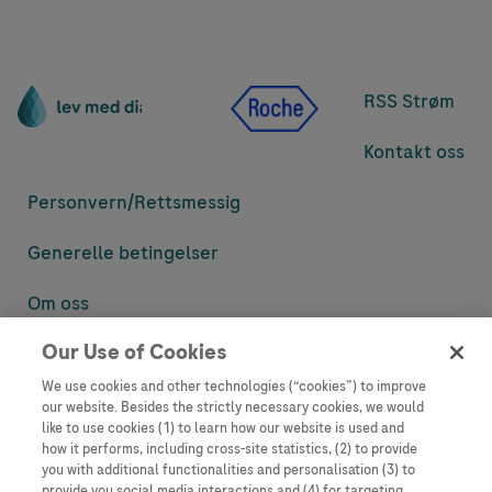
RSS Strøm
Kontakt oss
Personvern/
Rettsmessig
Generelle betingelser
Om oss
Our Use of Cookies
Denne nettsiden inneholder informasjon som er målsatt til en stor
mengde med tilhørere og kan inneholde produktdetaljer eller
We use cookies and other technologies (“cookies”) to improve
informasjon som ellers ikke er tilgjengelig eller gyldig i ditt land.
our website. Besides the strictly necessary cookies, we would
Vennligst vær oppmerksom på at vi ikke tar noe ansvar for tilgang til
like to use cookies (1) to learn how our website is used and
informasjon som muligens ikke er i samsvar med noen gyldig juridisk
how it performs, including cross-site statistics, (2) to provide
prosess, regulering, registrering eller bruk i bostedslandet ditt.
you with additional functionalities and personalisation (3) to
provide you social media interactions and (4) for targeting