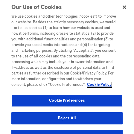
Our Use of Cookies
Denne nettsiden inneholder informasjon som er målsatt til en stor
mengde med tilhørere og kan inneholde produktdetaljer eller
We use cookies and other technologies (“cookies”) to improve
informasjon som ellers ikke er tilgjengelig eller gyldig i ditt land.
our website. Besides the strictly necessary cookies, we would
Vennligst vær oppmerksom på at vi ikke tar noe ansvar for tilgang til
like to use cookies (1) to learn how our website is used and
informasjon som muligens ikke er i samsvar med noen gyldig juridisk
how it performs, including cross-site statistics, (2) to provide
prosess, regulering, registrering eller bruk i bostedslandet ditt.
you with additional functionalities and personalisation (3) to
provide you social media interactions and (4) for targeting
Roche har ikke alltid mulighet til å kvalitetssikre andres innlegg, men
and marketing purposes. By clicking “Accept all”, you consent
vil fjerne villedende eller upassende innlegg så langt det lar seg gjøre.
to the use of all cookies and the corresponding data
Vi har ikke ansvar for innhold på eksterne nettsider som det lenkes til.
processing which may include your browser-information and
Kopiering av materiale fra dette nettstedet for bruk annet sted er ikke
IP-address as well as the disclosure of personal data to third
tillatt uten avtale. Nettstedet selger plass til annonsører, og slikt
parties as further described in our Cookie/Privacy Policy. For
innhold er merket.
more information, configuration and to withdraw your
consent, please click “Cookie Preferences”.
Cookie Policy
Dette nettstedet er ikke beregnet for å rapportere bivirkninger eller
produktklager. Ta kontakt med kundeservice for å rapportere en
hendelse, se www.accu-chek.no.
Cookie Preferences
© 2025, Roche. Alle rettigheter forbeholdt.
Roche Diagnostics Norge AS • Brynsengfaret 6B, Postboks 6610
Reject All
Etterstad, 0607 • E-post: no.accuchek@roche.com • Telefon: 21 400
100 • www.accu-chek.no