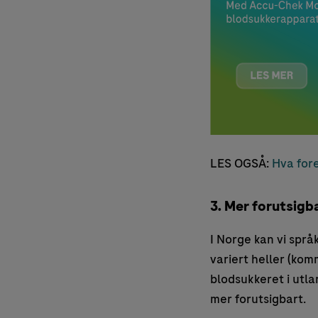
LES OGSÅ:
Hva fore
3. Mer forutsigba
I Norge kan vi språ
variert heller (kom
blodsukkeret i utla
mer forutsigbart.