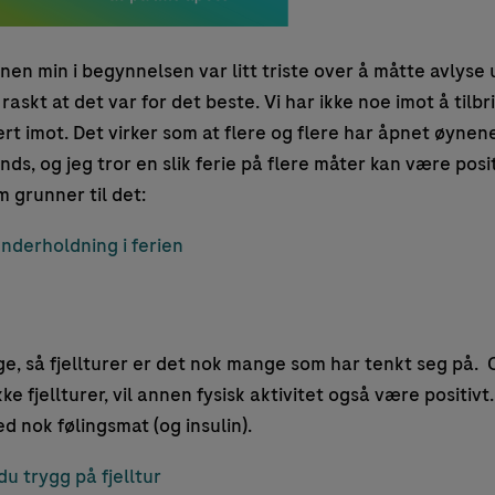
en min i begynnelsen var litt triste over å måtte avlyse
i raskt at det var for det beste. Vi har ikke noe imot å ti
ert imot. Det virker som at flere og flere har åpnet øynene
nds, og jeg tror en slik ferie på flere måter kan være posi
m grunner til det:
 underholdning i ferien
rge, så fjellturer er det nok mange som har tenkt seg på. O
ke fjellturer, vil annen fysisk aktivitet også være positiv
d nok følingsmat (og insulin).
 du trygg på fjelltur