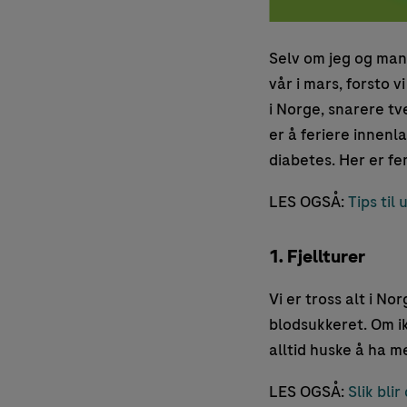
Selv om jeg og mann
vår i mars, forsto v
i Norge, snarere tv
er å feriere innenla
diabetes. Her er fe
LES OGSÅ:
Tips til
1. Fjellturer
Vi er tross alt i No
blodsukkeret. Om ik
alltid huske å ha me
LES OGSÅ:
Slik blir