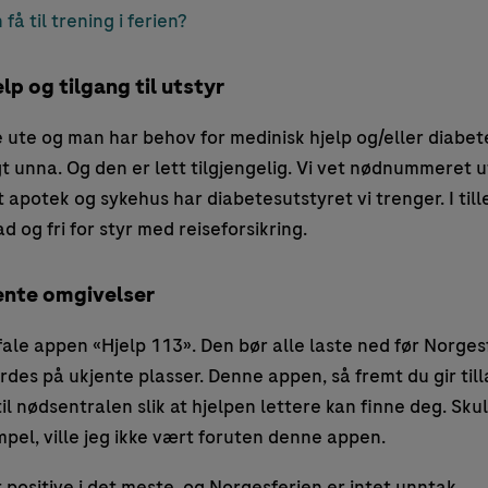
få til trening i ferien?
elp og tilgang til utstyr
 ute og man har behov for medinisk hjelp og/eller diabetes
gt unna. Og den er lett tilgjengelig. Vi vet nødnummeret 
at apotek og sykehus har diabetesutstyret vi trenger. I til
 og fri for styr med reiseforsikring.
jente omgivelser
fale appen «Hjelp 113». Den bør alle laste ned før Norgesf
erdes på ukjente plasser. Denne appen, så fremt du gir tilla
il nødsentralen slik at hjelpen lettere kan finne deg. Skul
empel, ville jeg ikke vært foruten denne appen.
 positive i det meste, og Norgesferien er intet unntak.