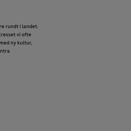
e rundt i landet.
tresset vi ofte
med ny kultur,
ontra