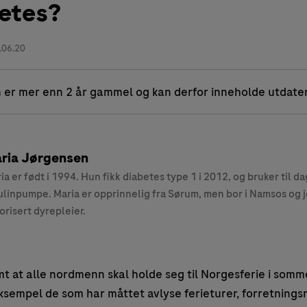
etes?
.06.20
 er mer enn 2 år gammel og kan derfor inneholde utdate
ria Jørgensen
ia er født i 1994. Hun fikk diabetes type 1 i 2012, og bruker til da
ulinpumpe. Maria er opprinnelig fra Sørum, men bor i Namsos og 
orisert dyrepleier.
mt at alle nordmenn skal holde seg til Norgesferie i somm
 eksempel de som har måttet avlyse ferieturer, forretnings