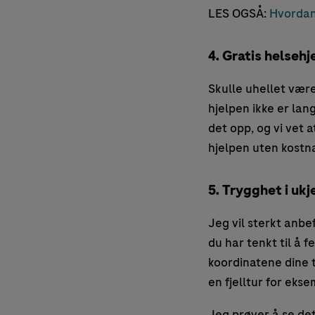
LES OGSÅ:
Hvordan 
4. Gratis helsehj
Skulle uhellet være
hjelpen ikke er lan
det opp, og vi vet 
hjelpen uten kostnad
5. Trygghet i uk
Jeg vil sterkt anbe
du har tenkt til å f
koordinatene dine t
en fjelltur for eks
Jeg prøver å se det