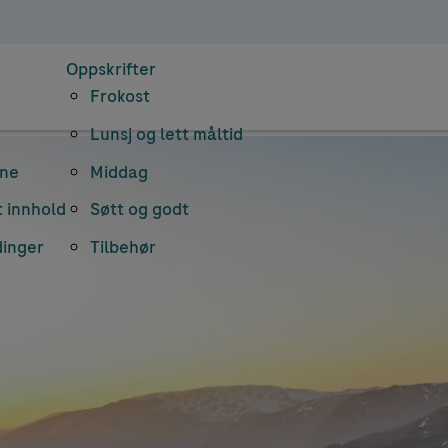
Oppskrifter
Frokost
Lunsj og lett måltid
rne
Middag
 innhold
Søtt og godt
dinger
Tilbehør