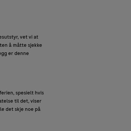
utstyr, vet vi at
uten å måtte sjekke
legg er denne
erien, spesielt hvis
telse til det, viser
le det skje noe på