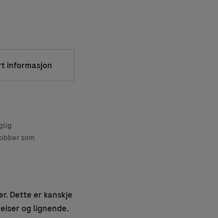
rt informasjon
glig
jobber som
er. Dette er kanskje
reiser og lignende.