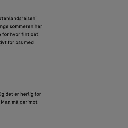
 utenlandsreisen
lbringe sommeren her
 for hvor fint det
tivt for oss med
g det er herlig for
t. Man må derimot