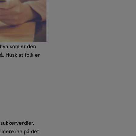
i hva som er den
. Husk at folk er
dsukkerverdier.
ærmere inn på det