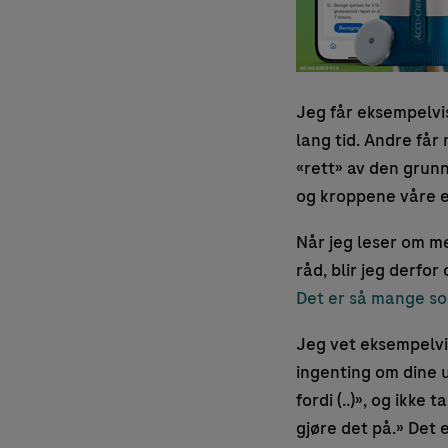
Jeg får eksempelvis
lang tid. Andre får
«rett» av den grunn.
og kroppene våre er
Når jeg leser om m
råd, blir jeg derfo
Det er så mange som
Jeg vet eksempelvi
ingenting om dine u
fordi (..)», og ikk
gjøre det på.» Det 