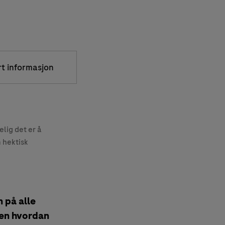
rt informasjon
elig det er å
 hektisk
 på alle
Men hvordan