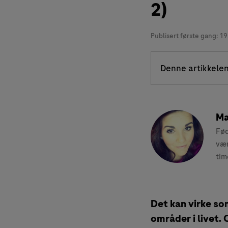
2)
Publisert første gang:
19
Denne artikkelen
Ma
Fød
vær
tim
Det kan virke so
områder i livet.