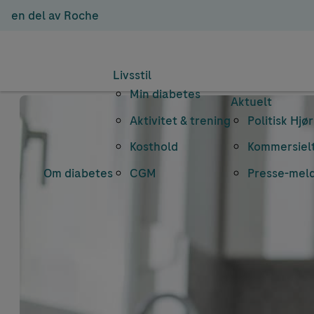
en del av Roche
Livsstil
Min diabetes
Aktuelt
Aktivitet & trening
Politisk Hjø
Kosthold
Kommersielt
Om diabetes
CGM
Presse-mel