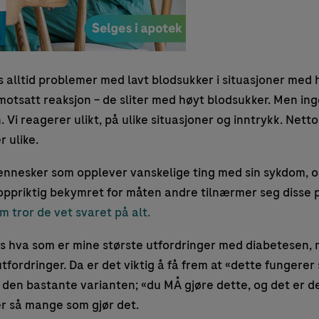
 alltid problemer med lavt blodsukker i situasjoner med 
 motsatt reaksjon – de sliter med høyt blodsukker. Men in
 Vi reagerer ulikt, på ulike situasjoner og inntrykk. Nettop
 ulike.
ennesker som opplever vanskelige ting med sin sykdom, og
r oppriktig bekymret for måten andre tilnærmer seg disse 
 tror de vet svaret på alt.
s hva som er mine største utfordringer med diabetesen, 
tfordringer. Da er det viktig å få frem at «dette fungerer
e ta den bastante varianten; «du MÅ gjøre dette, og det er
er så mange som gjør det.