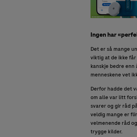
Ingen har «perfe
Det er så mange un
viktig at de ikke f
kanskje bedre enn å
menneskene vet ikk
Derfor hadde det væ
om alle var litt for
svarer og gir råd på
veldig mange er flin
velmenende råd og l
trygge kilder.