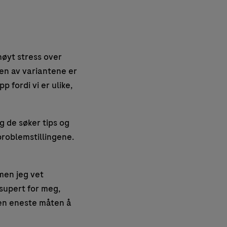
høyt stress over
gen av variantene er
p fordi vi er ulike,
 de søker tips og
problemstillingene.
men jeg vet
 supert for meg,
 den eneste måten å