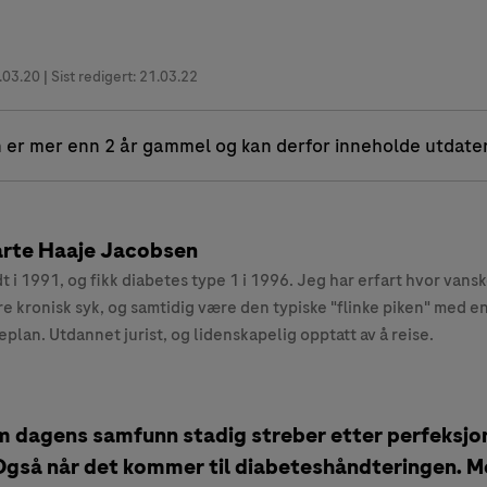
.03.20
| Sist redigert: 21.03.22
 er mer enn 2 år gammel og kan derfor inneholde utdate
rte Haaje Jacobsen
t i 1991, og fikk diabetes type 1 i 1996. Jeg har erfart hvor vansk
e kronisk syk, og samtidig være den typiske "flinke piken" med en
eplan. Utdannet jurist, og lidenskapelig opptatt av å reise.
m dagens samfunn stadig streber etter perfeksjon
 Også når det kommer til diabeteshåndteringen. 