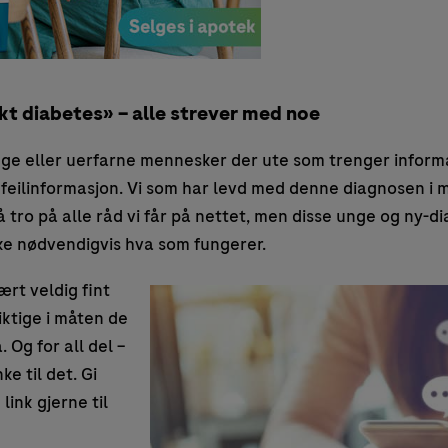
kt diabetes» – alle strever med noe
ge eller uerfarne mennesker der ute som trenger informa
år feilinformasjon. Vi som har levd med denne diagnosen i 
 tro på alle råd vi får på nettet, men disse unge og ny-d
e nødvendigvis hva som fungerer.
rt veldig fint
siktige i måten de
. Og for all del –
ke til det. Gi
ink gjerne til