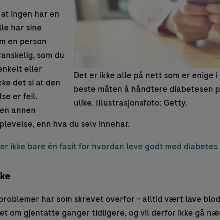
 at ingen har en
lle har sine
om en person
anskelig, som du
nkelt eller
Det er ikke alle på nett som er enige 
kke det si at den
beste måten å håndtere diabetesen på
e er feil.
ulike. Illustrasjonsfoto: Getty.
 en annen
plevelse, enn hva du selv innehar.
 er ikke bare én fasit for hvordan leve godt med diabetes
ike
problemer har som skrevet overfor – alltid vært lave blo
et om gjentatte ganger tidligere, og vil derfor ikke gå n