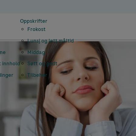
Oppskrifter
Frokost
Lunsj og lett måltid
rne
Middag
 innhold
Søtt og godt
dinger
Tilbehør