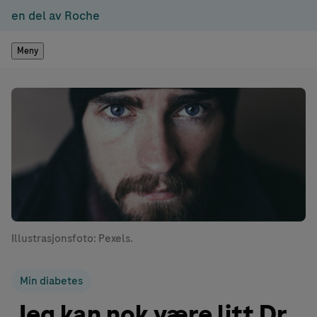
en del av Roche
Meny
Illustrasjonsfoto: Pexels.
Min diabetes
Jeg kan nok være litt Dr.