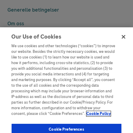
Generelle betingelser
Om oss
Our Use of Cookies
Denne nettsiden inneholder informasjon som er målsatt til en stor
mengde med tilhørere og kan inneholde produktdetaljer eller
We use cookies and other technologies (“cookies”) to improve
informasjon som ellers ikke er tilgjengelig eller gyldig i ditt land.
our website. Besides the strictly necessary cookies, we would
Vennligst vær oppmerksom på at vi ikke tar noe ansvar for tilgang til
like to use cookies (1) to learn how our website is used and
informasjon som muligens ikke er i samsvar med noen gyldig juridisk
how it performs, including cross-site statistics, (2) to provide
prosess, regulering, registrering eller bruk i bostedslandet ditt.
you with additional functionalities and personalisation (3) to
provide you social media interactions and (4) for targeting
Roche har ikke alltid mulighet til å kvalitetssikre andres innlegg, men
and marketing purposes. By clicking “Accept all”, you consent
vil fjerne villedende eller upassende innlegg så langt det lar seg gjøre.
to the use of all cookies and the corresponding data
Vi har ikke ansvar for innhold på eksterne nettsider som det lenkes til.
processing which may include your browser-information and
Kopiering av materiale fra dette nettstedet for bruk annet sted er ikke
IP-address as well as the disclosure of personal data to third
tillatt uten avtale. Nettstedet selger plass til annonsører, og slikt
parties as further described in our Cookie/Privacy Policy. For
innhold er merket.
more information, configuration and to withdraw your
consent, please click “Cookie Preferences”.
Cookie Policy
Dette nettstedet er ikke beregnet for å rapportere bivirkninger eller
produktklager. Ta kontakt med kundeservice for å rapportere en
hendelse, se www.accu-chek.no.
Cookie Preferences