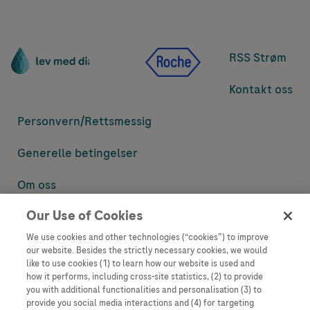
RSS Strøm
Kontakt oss
Personvern/
Rettsmessig
Generelle betingelser
Om oss
Our Use of Cookies
Denne nettsiden inneholder informasjon som er målsatt til en stor
mengde med tilhørere og kan inneholde produktdetaljer eller
We use cookies and other technologies (“cookies”) to improve
informasjon som ellers ikke er tilgjengelig eller gyldig i ditt land.
our website. Besides the strictly necessary cookies, we would
Vennligst vær oppmerksom på at vi ikke tar noe ansvar for tilgang til
like to use cookies (1) to learn how our website is used and
informasjon som muligens ikke er i samsvar med noen gyldig juridisk
how it performs, including cross-site statistics, (2) to provide
prosess, regulering, registrering eller bruk i bostedslandet ditt.
you with additional functionalities and personalisation (3) to
provide you social media interactions and (4) for targeting
Roche har ikke alltid mulighet til å kvalitetssikre andres innlegg, men