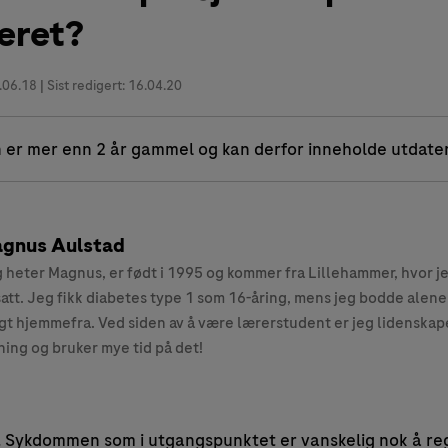
eret?
.06.18
| Sist redigert: 16.04.20
 er mer enn 2 år gammel og kan derfor inneholde utdate
gnus Aulstad
 heter Magnus, er født i 1995 og kommer fra Lillehammer, hvor j
att. Jeg fikk diabetes type 1 som 16-åring, mens jeg bodde alene
gt hjemmefra. Ved siden av å være lærerstudent er jeg lidenskape
ning og bruker mye tid på det!
. Sykdommen som i utgangspunktet er vanskelig nok å re