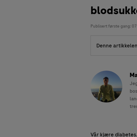
blodsukk
Publisert første gang:
07
Denne artikkelen
Ma
Jeg
bos
lan
tre
Vår kjære diabetes