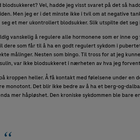
 blodsukkeret? Vel, hadde jeg visst svaret på det så had
den. Men jeg er i det minste ikke i tvil om at negative ta
seg et mer ukontrollert blodsukker. Slik utspilte det seg i 
eldig vanskelig å regulere alle hormonene som er inne og
 til dere som får til å ha en godt regulert sykdom i pubert
ekte målinger. Nesten som bingo. Til tross for at jeg kunne
ulin, var ikke blodsukkeret i nærheten av hva jeg forvent
 på kroppen heller. Å få kontakt med følelsene under en d
are monotont. Det blir ikke bedre av å ha et berg-og-dalb
 enda mer håpløshet. Den kroniske sykdommen ble bare en