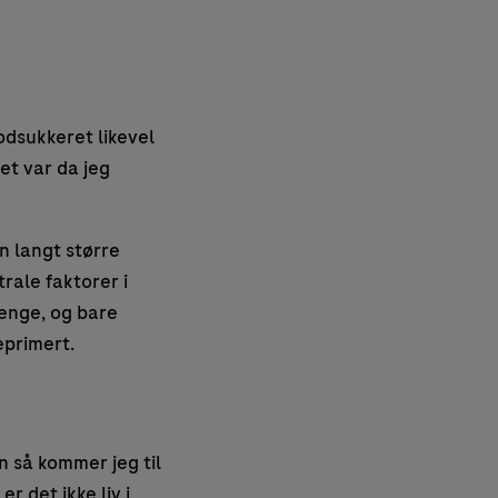
lodsukkeret likevel
Det var da jeg
n langt større
rale faktorer i
 lenge, og bare
eprimert.
en så kommer jeg til
r det ikke liv i