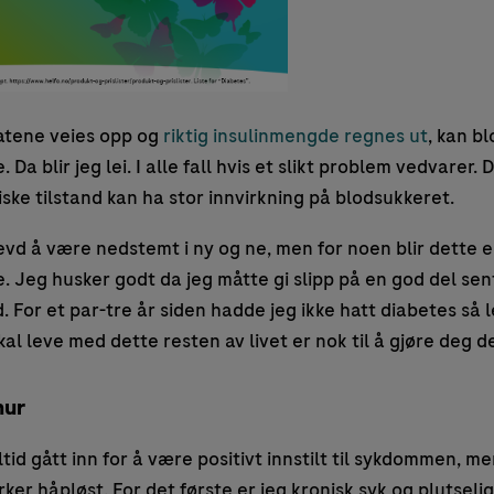
tene veies opp og
riktig insulinmengde regnes ut
, kan b
Da blir jeg lei. I alle fall hvis et slikt problem vedvarer. 
iske tilstand kan ha stor innvirkning på blodsukkeret.
levd å være nedstemt i ny og ne, men for noen blir dette e
. Jeg husker godt da jeg måtte gi slipp på en god del sent
id. For et par-tre år siden hadde jeg ikke hatt diabetes så
al leve med dette resten av livet er nok til å gjøre deg d
nur
tid gått inn for å være positivt innstilt til sykdommen, m
rker håpløst. For det første er jeg kronisk syk og plutselig e