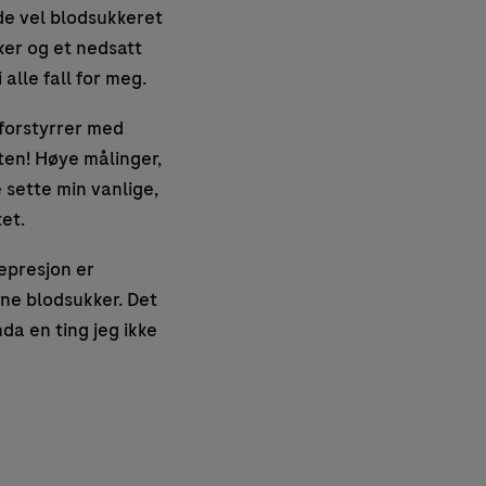
de vel blodsukkeret
nker og et nedsatt
alle fall for meg.
 forstyrrer med
eten! Høye målinger,
 sette min vanlige,
et.
epresjon er
ane blodsukker. Det
da en ting jeg ikke