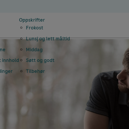
Oppskrifter
Frokost
Lunsj og lett måltid
rne
Middag
 innhold
Søtt og godt
dinger
Tilbehør