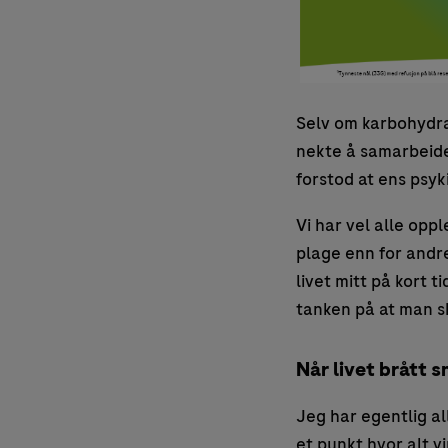
Selv om karbohydra
nekte å samarbeide. 
forstod at ens psyk
Vi har vel alle opp
plage enn for andre
livet mitt på kort t
tanken på at man sk
Når livet brått s
Jeg har egentlig all
et punkt hvor alt vi