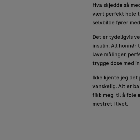
Hva skjedde så med
vært perfekt hele ti
selvbilde fører med 
Det er tydeligvis v
insulin. All honnør
lave målinger, perf
trygge dose med ins
Ikke kjente jeg det
vanskelig. Alt er b
fikk meg til å føle
mestret i livet.