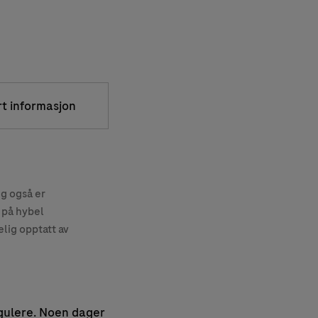
rt informasjon
eg også er
 på hybel
lig opptatt av
gulere. Noen dager