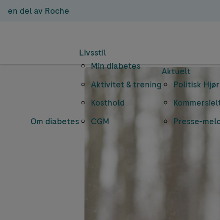
en del av Roche
Livsstil
Min diabetes
Aktuelt
Aktivitet & trening
Politisk Hjø
Kosthold
Kommersielt
Om diabetes
CGM
Presse-mel