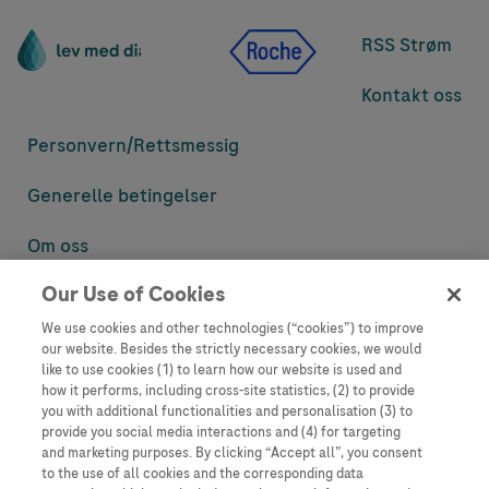
RSS Strøm
Kontakt oss
Personvern/
Rettsmessig
Generelle betingelser
Om oss
Our Use of Cookies
Denne nettsiden inneholder informasjon som er målsatt til en stor
mengde med tilhørere og kan inneholde produktdetaljer eller
We use cookies and other technologies (“cookies”) to improve
informasjon som ellers ikke er tilgjengelig eller gyldig i ditt land.
our website. Besides the strictly necessary cookies, we would
Vennligst vær oppmerksom på at vi ikke tar noe ansvar for tilgang til
like to use cookies (1) to learn how our website is used and
informasjon som muligens ikke er i samsvar med noen gyldig juridisk
how it performs, including cross-site statistics, (2) to provide
prosess, regulering, registrering eller bruk i bostedslandet ditt.
you with additional functionalities and personalisation (3) to
provide you social media interactions and (4) for targeting
Roche har ikke alltid mulighet til å kvalitetssikre andres innlegg, men
and marketing purposes. By clicking “Accept all”, you consent
vil fjerne villedende eller upassende innlegg så langt det lar seg gjøre.
to the use of all cookies and the corresponding data
Vi har ikke ansvar for innhold på eksterne nettsider som det lenkes til.