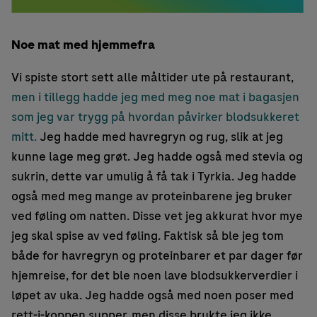
Noe mat med hjemmefra
Vi spiste stort sett alle måltider ute på restaurant,
men i tillegg hadde jeg med meg noe mat i bagasjen
som jeg var trygg på hvordan påvirker blodsukkeret
mitt.
Jeg hadde med havregryn og rug, slik at jeg
kunne lage meg grøt. Jeg hadde også med stevia og
sukrin, dette var umulig å få tak i Tyrkia. Jeg hadde
også med meg mange av proteinbarene jeg bruker
ved føling om natten. Disse vet jeg akkurat hvor mye
jeg skal spise av ved føling. Faktisk så ble jeg tom
både for havregryn og proteinbarer et par dager før
hjemreise, for det ble noen lave blodsukkerverdier i
løpet av uka. Jeg hadde også med noen poser med
rett-i-koppen supper, men disse brukte jeg ikke.