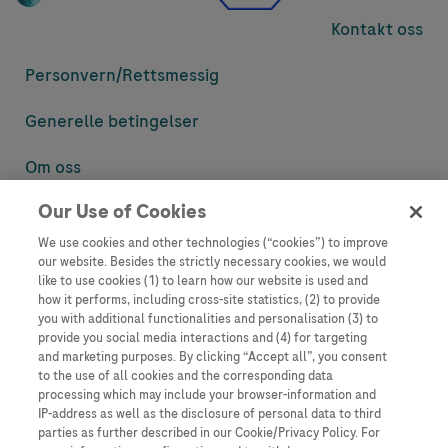
Kontakt oss
Personvern/
Rettsmessig
Generelle betingelser
Om oss
Our Use of Cookies
Denne nettsiden inneholder informasjon som er målsatt til en stor
mengde med tilhørere og kan inneholde produktdetaljer eller
We use cookies and other technologies (“cookies”) to improve
informasjon som ellers ikke er tilgjengelig eller gyldig i ditt land.
our website. Besides the strictly necessary cookies, we would
Vennligst vær oppmerksom på at vi ikke tar noe ansvar for tilgang til
like to use cookies (1) to learn how our website is used and
informasjon som muligens ikke er i samsvar med noen gyldig juridisk
how it performs, including cross-site statistics, (2) to provide
prosess, regulering, registrering eller bruk i bostedslandet ditt.
you with additional functionalities and personalisation (3) to
provide you social media interactions and (4) for targeting
Roche har ikke alltid mulighet til å kvalitetssikre andres innlegg, men
and marketing purposes. By clicking “Accept all”, you consent
vil fjerne villedende eller upassende innlegg så langt det lar seg gjøre.
to the use of all cookies and the corresponding data
Vi har ikke ansvar for innhold på eksterne nettsider som det lenkes til.
processing which may include your browser-information and
Kopiering av materiale fra dette nettstedet for bruk annet sted er ikke
IP-address as well as the disclosure of personal data to third
tillatt uten avtale. Nettstedet selger plass til annonsører, og slikt
parties as further described in our Cookie/Privacy Policy. For
innhold er merket.