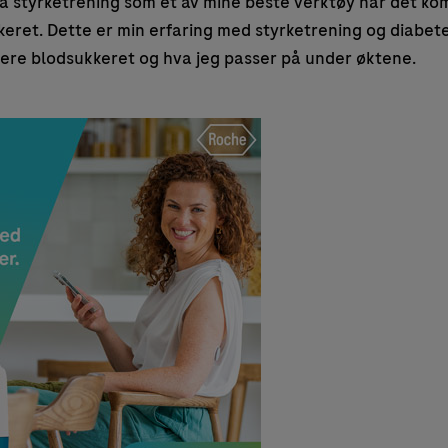
å styrketrening som et av mine beste verktøy når det kom
keret. Dette er min erfaring med styrketrening og diabet
isere blodsukkeret og hva jeg passer på under øktene.