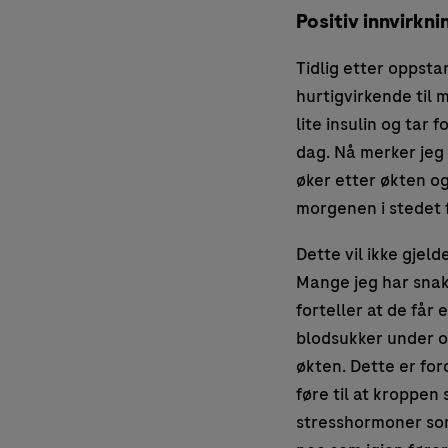
Positiv innvirkn
Tidlig etter oppsta
hurtigvirkende til 
lite insulin og tar
dag. Nå merker jeg 
øker etter økten og
morgenen i stedet 
Dette vil ikke gjelde
Mange jeg har sna
forteller at de får 
blodsukker under o
økten. Dette er for
føre til at kroppen s
stresshormoner so