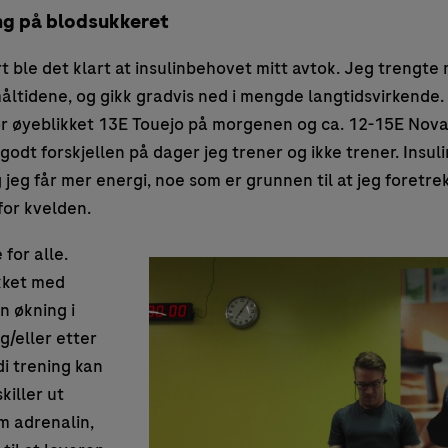
ing på blodsukkeret
rt ble det klart at insulinbehovet mitt avtok. Jeg trengte
måltidene, og gikk gradvis ned i mengde langtidsvirkende.
 for øyeblikket 13E Touejo på morgenen og ca. 12-15E Nova
godt forskjellen på dager jeg trener og ikke trener. Insuli
 jeg får mer energi, noe som er grunnen til at jeg foretre
for kvelden.
 for alle.
kket med
en økning i
g/eller etter
di trening kan
killer ut
m adrenalin,