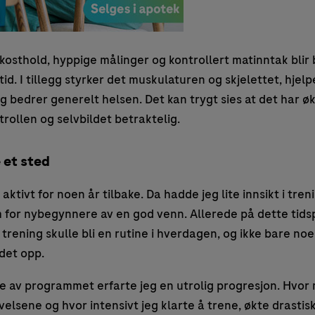
sthold, hyppige målinger og kontrollert matinntak blir
tid. I tillegg styrker det muskulaturen og skjelettet, hjel
bedrer generelt helsen. Det kan trygt sies at det har økt
rollen og selvbildet betraktelig.
 et sted
aktivt for noen år tilbake. Da hadde jeg lite innsikt i tren
 for nybegynnere av en god venn. Allerede på dette tids
trening skulle bli en rutine i hverdagen, og ikke bare noe
 det opp.
 av programmet erfarte jeg en utrolig progresjon. Hvor 
øvelsene og hvor intensivt jeg klarte å trene, økte drastis