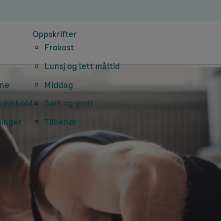
Oppskrifter
Frokost
Lunsj og lett måltid
rne
Middag
 innhold
Søtt og godt
dinger
Tilbehør