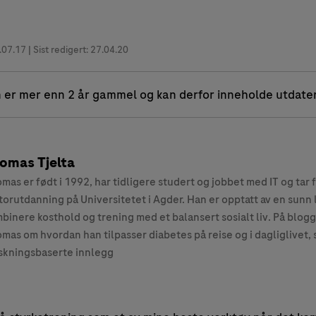
.07.17
| Sist redigert: 27.04.20
 er mer enn 2 år gammel og kan derfor inneholde utdate
omas Tjelta
mas er født i 1992, har tidligere studert og jobbet med IT og tar 
torutdanning på Universitetet i Agder. Han er opptatt av en sunn li
binere kosthold og trening med et balansert sosialt liv. På blogg
mas om hvordan han tilpasser diabetes på reise og i dagliglivet,
skningsbaserte innlegg