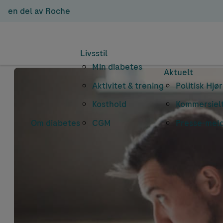
en del av Roche
Livsstil
Min diabetes
Aktuelt
Aktivitet & trening
Politisk Hjø
Kosthold
Kommersielt
Om diabetes
CGM
Presse-mel