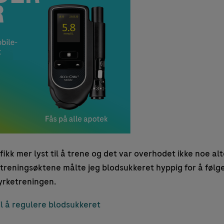
fikk mer lyst til å trene og det var overhodet ikke noe alt
 treningsøktene målte jeg blodsukkeret hyppig for å føl
yrketreningen.
il å regulere blodsukkeret