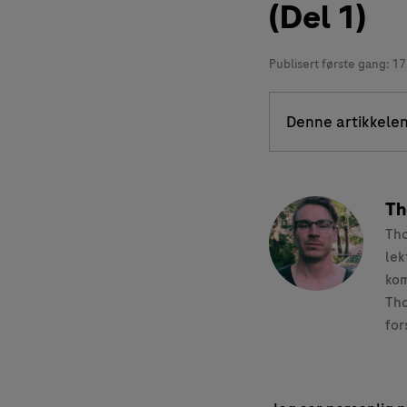
(Del 1)
Publisert første gang:
17
Denne artikkelen
Th
Tho
lek
kom
Tho
for