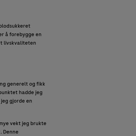
 blodsukkeret
per å forebygge en
 livskvaliteten
ing generelt og fikk
punktet hadde jeg
 jeg gjorde en
mye vekt jeg brukte
k. Denne