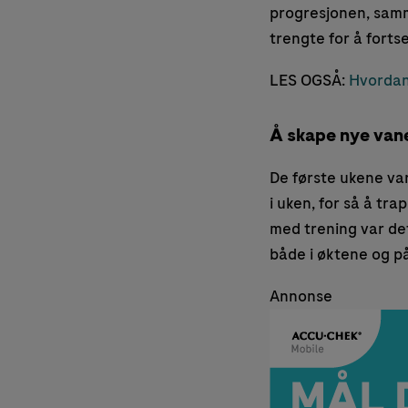
progresjonen, samm
trengte for å fortse
LES OGSÅ:
Hvordan 
Å skape nye vane
De første ukene var
i uken, for så å tra
med trening var det
både i øktene og p
Annonse