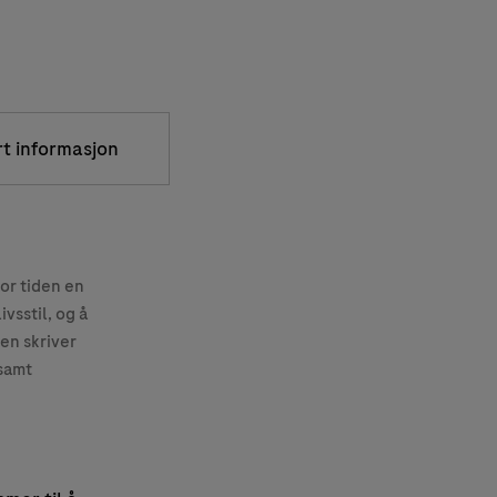
rt informasjon
for tiden en
vsstil, og å
en skriver
 samt