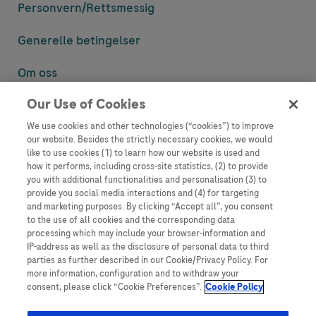
Personvern/
Rettsmessig
Generelle betingelser
Om oss
Our Use of Cookies
Denne nettsiden inneholder informasjon som er målsatt til en stor
mengde med tilhørere og kan inneholde produktdetaljer eller
We use cookies and other technologies (“cookies”) to improve
informasjon som ellers ikke er tilgjengelig eller gyldig i ditt land.
our website. Besides the strictly necessary cookies, we would
Vennligst vær oppmerksom på at vi ikke tar noe ansvar for tilgang til
like to use cookies (1) to learn how our website is used and
informasjon som muligens ikke er i samsvar med noen gyldig juridisk
how it performs, including cross-site statistics, (2) to provide
prosess, regulering, registrering eller bruk i bostedslandet ditt.
you with additional functionalities and personalisation (3) to
provide you social media interactions and (4) for targeting
Roche har ikke alltid mulighet til å kvalitetssikre andres innlegg, men
and marketing purposes. By clicking “Accept all”, you consent
vil fjerne villedende eller upassende innlegg så langt det lar seg gjøre.
to the use of all cookies and the corresponding data
Vi har ikke ansvar for innhold på eksterne nettsider som det lenkes til.
processing which may include your browser-information and
Kopiering av materiale fra dette nettstedet for bruk annet sted er ikke
IP-address as well as the disclosure of personal data to third
tillatt uten avtale. Nettstedet selger plass til annonsører, og slikt
parties as further described in our Cookie/Privacy Policy. For
innhold er merket.
more information, configuration and to withdraw your
consent, please click “Cookie Preferences”.
Cookie Policy
Dette nettstedet er ikke beregnet for å rapportere bivirkninger eller
produktklager. Ta kontakt med kundeservice for å rapportere en