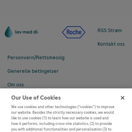
RSS Strøm
Kontakt oss
Personvern/
Rettsmessig
Generelle betingelser
Om oss
Our Use of Cookies
Denne nettsiden inneholder informasjon som er målsatt til en stor
mengde med tilhørere og kan inneholde produktdetaljer eller
We use cookies and other technologies (“cookies”) to improve
informasjon som ellers ikke er tilgjengelig eller gyldig i ditt land.
our website. Besides the strictly necessary cookies, we would
Vennligst vær oppmerksom på at vi ikke tar noe ansvar for tilgang til
like to use cookies (1) to learn how our website is used and
informasjon som muligens ikke er i samsvar med noen gyldig juridisk
how it performs, including cross-site statistics, (2) to provide
prosess, regulering, registrering eller bruk i bostedslandet ditt.
you with additional functionalities and personalisation (3) to