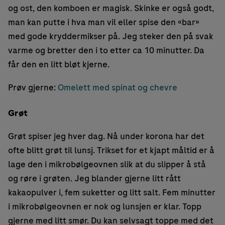
og ost, den komboen er magisk. Skinke er også godt,
man kan putte i hva man vil eller spise den «bar»
med gode kryddermikser på. Jeg steker den på svak
varme og bretter den i to etter ca 10 minutter. Da
får den en litt bløt kjerne.
Prøv gjerne:
Omelett med spinat og chevre
Grøt
Grøt spiser jeg hver dag. Nå under korona har det
ofte blitt grøt til lunsj. Trikset for et kjapt måltid er å
lage den i mikrobølgeovnen slik at du slipper å stå
og røre i grøten. Jeg blander gjerne litt rått
kakaopulver i, fem suketter og litt salt. Fem minutter
i mikrobølgeovnen er nok og lunsjen er klar. Topp
gjerne med litt smør. Du kan selvsagt toppe med det