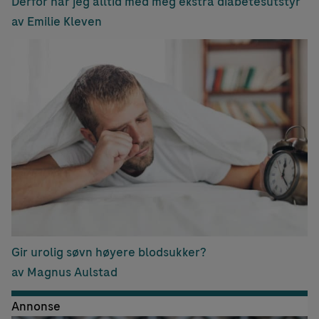
Derfor har jeg alltid med meg ekstra diabetesutstyr
av Emilie Kleven
Gir urolig søvn høyere blodsukker?
av Magnus Aulstad
Annonse