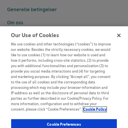
Generelle betingelser
Om oss
Our Use of Cookies
Denne nettsiden inneholder informasjon som er målsatt til en stor
mengde med tilhørere og kan inneholde produktdetaljer eller
We use cookies and other technologies (“cookies”) to improve
informasjon som ellers ikke er tilgjengelig eller gyldig i ditt land.
our website. Besides the strictly necessary cookies, we would
Vennligst vær oppmerksom på at vi ikke tar noe ansvar for tilgang til
like to use cookies (1) to learn how our website is used and
informasjon som muligens ikke er i samsvar med noen gyldig juridisk
how it performs, including cross-site statistics, (2) to provide
prosess, regulering, registrering eller bruk i bostedslandet ditt.
you with additional functionalities and personalisation (3) to
provide you social media interactions and (4) for targeting
Roche har ikke alltid mulighet til å kvalitetssikre andres innlegg, men
and marketing purposes. By clicking “Accept all”, you consent
vil fjerne villedende eller upassende innlegg så langt det lar seg gjøre.
to the use of all cookies and the corresponding data
Vi har ikke ansvar for innhold på eksterne nettsider som det lenkes til.
processing which may include your browser-information and
Kopiering av materiale fra dette nettstedet for bruk annet sted er ikke
IP-address as well as the disclosure of personal data to third
tillatt uten avtale. Nettstedet selger plass til annonsører, og slikt
parties as further described in our Cookie/Privacy Policy. For
innhold er merket.
more information, configuration and to withdraw your
consent, please click “Cookie Preferences”.
Cookie Policy
Dette nettstedet er ikke beregnet for å rapportere bivirkninger eller
produktklager. Ta kontakt med kundeservice for å rapportere en
hendelse, se www.accu-chek.no.
Cookie Preferences