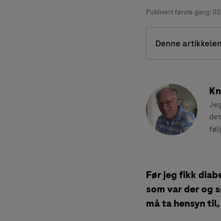
Publisert første gang:
02
Denne artikkelen
Kn
Jeg
det
føl
Før jeg fikk diab
som var der og s
må ta hensyn til,