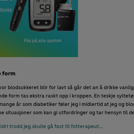
e form
or blodsukkeret blir for lavt så går det an å drikke vanlig 
ende form tas ekstra raskt opp i kroppen. En teskje syltet
mange år som diabetiker føler jeg i midlertid at jeg og b
ke situasjoner som kan gi utfordringer og tar hensyn til de
dri trodd jeg skulle gå fast til fotterapeut…