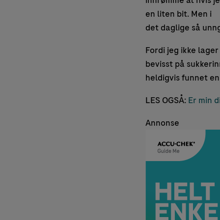
innrømme at hvis jeg
en liten bit. Men i
det daglige så unngå
Fordi jeg ikke lager
bevisst på sukkerinn
heldigvis funnet en
LES OGSÅ:
Er min d
Annonse