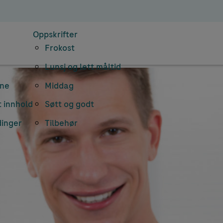
Oppskrifter
Frokost
Lunsj og lett måltid
rne
Middag
 innhold
Søtt og godt
dinger
Tilbehør