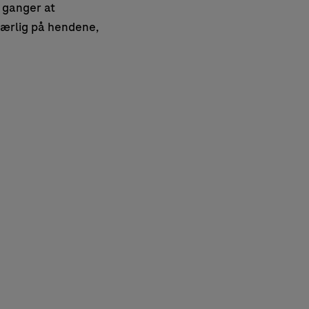
e ganger at
 særlig på hendene,