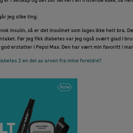
 er i selskap og det blir servert en fristende kake, så hen
r jeg slike ting.
 nok insulin, så er det insulinet som lages ikke helt bra. D
taket. Før jeg fikk diabetes var jeg også svært glad i bru
 god erstatter i Pepsi Max. Den har vært min favoritt i ma
iabetes 2 en del av arven fra mine foreldre?