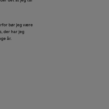
der det at jeg tar
erfor bør jeg være
s, der har jeg
nge år.