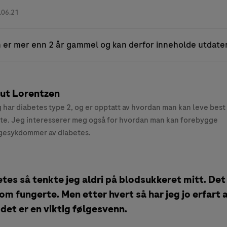
.06.21
 er mer enn 2 år gammel og kan derfor inneholde utdate
ut Lorentzen
 har diabetes type 2, og er opptatt av hvordan man kan leve bes
te. Jeg interesserer meg også for hvordan man kan forebygge
gesykdommer av diabetes.
etes så tenkte jeg aldri på blodsukkeret mitt. Det
om fungerte. Men etter hvert så har jeg jo erfart 
 det er en viktig følgesvenn.