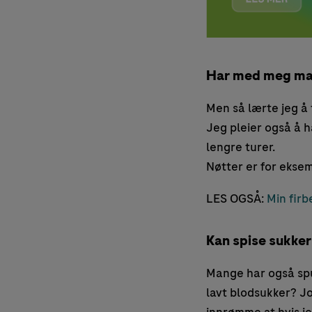
Har med meg ma
Men så lærte jeg å 
Jeg pleier også å ha
lengre turer.
Nøtter er for eksemp
LES OGSÅ:
Min fir
Kan spise sukker
Mange har også spu
lavt blodsukker? J