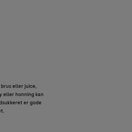
brus eller juice,
øy eller honning kan
lodsukkeret er gode
t.