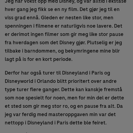
Jeg har vokst opp med Disney, og var alltid i ekstase
hver gang jeg fikk se en ny film. Det gjør jeg til en
viss grad ennå. Gleden er nesten like stor, men
spenningen i filmene er naturligvis noe lavere. Det
er derimot ingen filmer som gir meg like stor pause
fra hverdagen som det Disney gjør. Plutselig er jeg
tilbake i barndommen, og bekymringene mine blir
lagt på is for en kort periode.
Derfor har også turer til Disneyland i Paris og
Disneyworld i Orlando blitt prioritert over andre
type turer flere ganger. Dette kan kanskje fremstå
som noe spesielt for noen, men for min del er dette
et sted som gir meg stor ro, og en pause fra alt. Da
jeg var ferdig med masteroppgaven min var det
nettopp i Disneyland i Paris dette ble feiret.