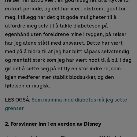
Reiser har alltid vært en god mulighet til å flykte for
en kort periode, og det har vært ekstremt godt for
meg. I tillegg har det gitt gode muligheter til å
utfordre meg selv til å takle diabetesen på
egenhånd uten foreldrene mine i ryggen, på reiser
har jeg alene stått med ansvaret. Dette har vært
med på å bidra til at jeg har blitt såpass selvstendig
og mentalt sterk som jeg har vært nødt til å bli. I dag
gir det å sette seg på et fly en stor indre ro, som
igjen medfører mer stabilt blodsukker, og den
følelsen er magisk.
LES OGSÅ:
Som mamma med diabetes må jeg sette
grenser
2. Forsvinner inn i en verden av Disney