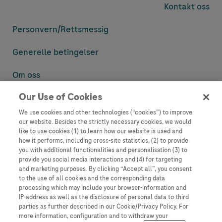
Kontakt oss
Personvern/
Rettsmessig
Generelle betingelser
Om oss
Our Use of Cookies
Denne nettsiden inneholder informasjon som er målsatt til en stor
mengde med tilhørere og kan inneholde produktdetaljer eller
We use cookies and other technologies (“cookies”) to improve
informasjon som ellers ikke er tilgjengelig eller gyldig i ditt land.
our website. Besides the strictly necessary cookies, we would
Vennligst vær oppmerksom på at vi ikke tar noe ansvar for tilgang til
like to use cookies (1) to learn how our website is used and
informasjon som muligens ikke er i samsvar med noen gyldig juridisk
how it performs, including cross-site statistics, (2) to provide
prosess, regulering, registrering eller bruk i bostedslandet ditt.
you with additional functionalities and personalisation (3) to
provide you social media interactions and (4) for targeting
Roche har ikke alltid mulighet til å kvalitetssikre andres innlegg, men
and marketing purposes. By clicking “Accept all”, you consent
vil fjerne villedende eller upassende innlegg så langt det lar seg gjøre.
to the use of all cookies and the corresponding data
Vi har ikke ansvar for innhold på eksterne nettsider som det lenkes til.
processing which may include your browser-information and
Kopiering av materiale fra dette nettstedet for bruk annet sted er ikke
IP-address as well as the disclosure of personal data to third
tillatt uten avtale. Nettstedet selger plass til annonsører, og slikt
parties as further described in our Cookie/Privacy Policy. For
innhold er merket.
more information, configuration and to withdraw your