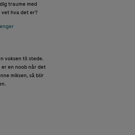
ødig traume med
 vet hva det er?
renger
n voksen til stede.
g er en noob når det
nne miksen, så blir
en.