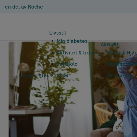
en del av Roche
Livsstil
Min diabetes
Aktuelt
Aktivitet & trening
Politisk Hjø
Kosthold
Kommersielt
Om diabetes
CGM
Presse-mel