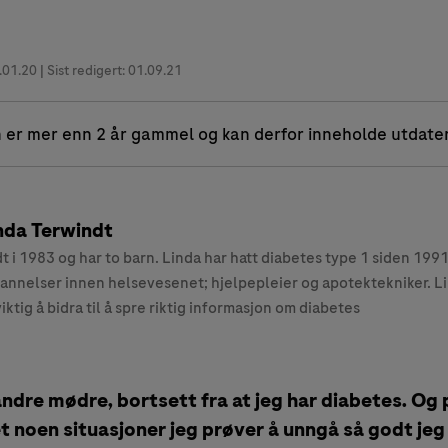
.01.20
| Sist redigert: 01.09.21
 er mer enn 2 år gammel og kan derfor inneholde utdate
nda Terwindt
t i 1983 og har to barn. Linda har hatt diabetes type 1 siden 1991
annelser innen helsevesenet; hjelpepleier og apotektekniker. L
viktig å bidra til å spre riktig informasjon om diabetes
andre mødre, bortsett fra at jeg har diabetes. Og 
 noen situasjoner jeg prøver å unngå så godt jeg 