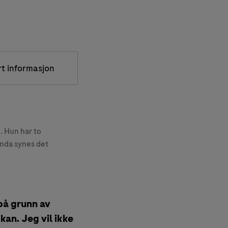
rt informasjon
. Hun har to
inda synes det
på grunn av
kan. Jeg vil ikke