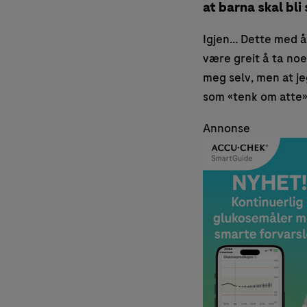
at barna skal bli
Igjen… Dette med å
være greit å ta noen
meg selv, men at jeg
som «tenk om atte»
Annonse