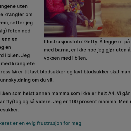
 ungene uten
te krangler om
em, setter jeg
ig) foten ned
e enn en
Illustrasjonsfoto: Getty. Å legge ut på
eg en
med barna, er ikke noe jeg gjør uten 
 i bilen. Jeg
voksen med i bilen.
g med kranglete
ress fører til lavt blodsukker og lavt blodsukker skal man
 unnskyldning om du vil.
vilken som helst annen mamma som ikke er helt A4. Vi går t
tar fly/tog og så videre. Jeg er 100 prosent mamma. Men 
uesukker.
eret er en evig frustrasjon for meg