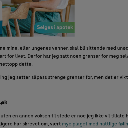
ene mine, eller ungenes venner, skal bli sittende med unød
ert for livet. Derfor har jeg satt noen grenser for meg se
 nettopp dette.
ing jeg setter såpass strenge grenser for, men det er vikti
søk
ten en annen voksen til stede er noe jeg ikke vil tillate h
ligere har skrevet om, vært
mye plaget med nattlige følin