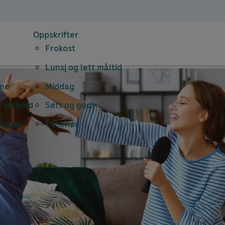
Oppskrifter
Frokost
Lunsj og lett måltid
rne
Middag
 innhold
Søtt og godt
dinger
Tilbehør