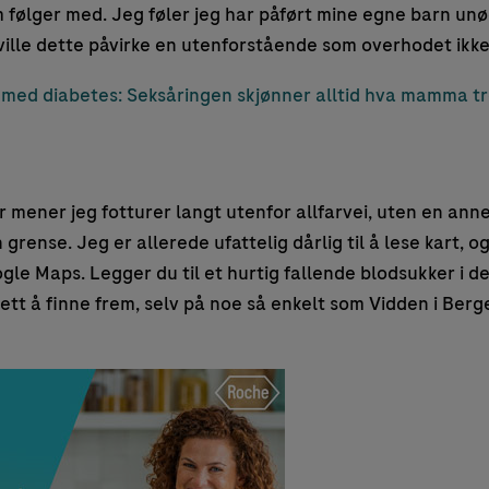
 følger med. Jeg føler jeg har påført mine egne barn un
ville dette påvirke en utenforstående som overhodet ikke
ed diabetes: Seksåringen skjønner alltid hva mamma t
r mener jeg fotturer langt utenfor allfarvei, uten en anne
grense. Jeg er allerede ufattelig dårlig til å lese kart, o
gle Maps. Legger du til et hurtig fallende blodsukker i de
 lett å finne frem, selv på noe så enkelt som Vidden i Berg