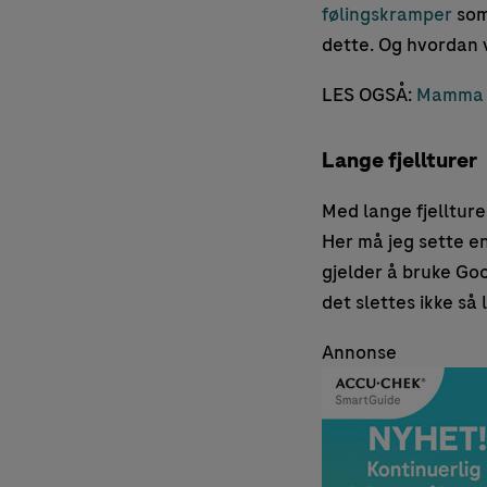
følingskramper
som
dette. Og hvordan 
LES OGSÅ:
Mamma m
Lange fjellturer
Med lange fjellture
Her må jeg sette en 
gjelder å bruke Goo
det slettes ikke så
Annonse