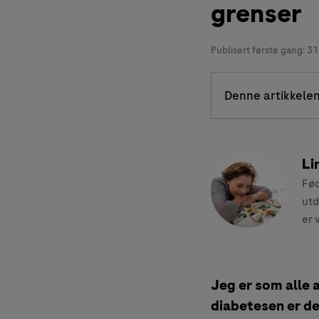
grenser
Publisert første gang:
31
Denne artikkelen
Li
Fød
utd
er 
Jeg er som alle 
diabetesen er det