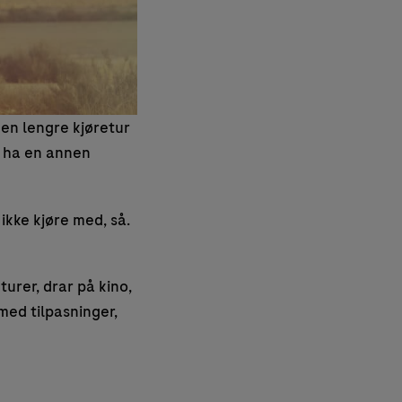
 en lengre kjøretur
å ha en annen
 ikke kjøre med, så.
urer, drar på kino,
med tilpasninger,