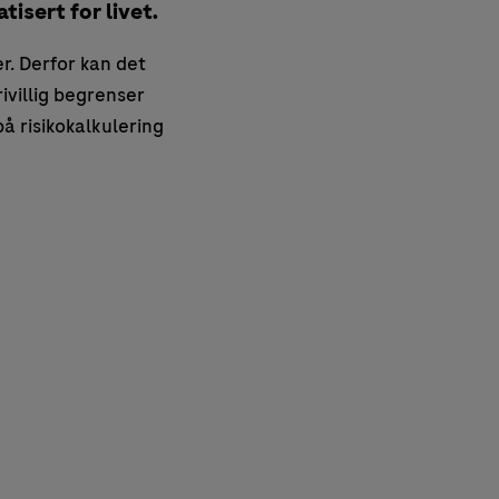
tisert for livet.
r. Derfor kan det
rivillig begrenser
på risikokalkulering