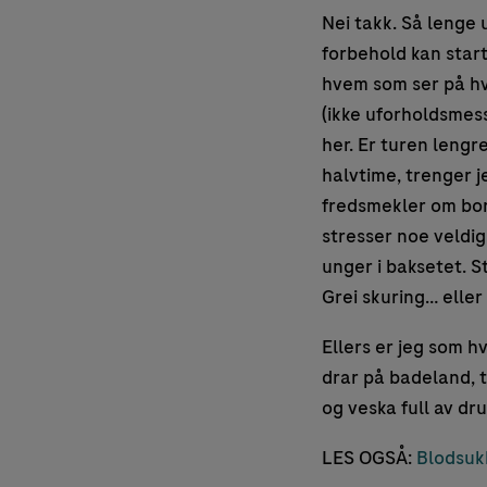
Nei takk. Så lenge
forbehold kan star
hvem som ser på hv
(ikke uforholdsmess
her. Er turen lengr
halvtime, trenger j
fredsmekler om bord
stresser noe veldi
unger i baksetet. St
Grei skuring… eller
Ellers er jeg som h
drar på badeland, 
og veska full av dr
LES OGSÅ:
Blodsukk