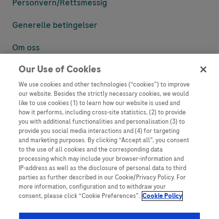
Personvern/
Rettsmessig
Generelle betingelser
Om oss
Our Use of Cookies
Denne nettsiden inneholder informasjon som er målsatt til en stor
mengde med tilhørere og kan inneholde produktdetaljer eller
We use cookies and other technologies (“cookies”) to improve
informasjon som ellers ikke er tilgjengelig eller gyldig i ditt land.
our website. Besides the strictly necessary cookies, we would
Vennligst vær oppmerksom på at vi ikke tar noe ansvar for tilgang til
like to use cookies (1) to learn how our website is used and
informasjon som muligens ikke er i samsvar med noen gyldig juridisk
how it performs, including cross-site statistics, (2) to provide
prosess, regulering, registrering eller bruk i bostedslandet ditt.
you with additional functionalities and personalisation (3) to
provide you social media interactions and (4) for targeting
Roche har ikke alltid mulighet til å kvalitetssikre andres innlegg, men
and marketing purposes. By clicking “Accept all”, you consent
vil fjerne villedende eller upassende innlegg så langt det lar seg gjøre.
to the use of all cookies and the corresponding data
Vi har ikke ansvar for innhold på eksterne nettsider som det lenkes til.
processing which may include your browser-information and
Kopiering av materiale fra dette nettstedet for bruk annet sted er ikke
IP-address as well as the disclosure of personal data to third
tillatt uten avtale. Nettstedet selger plass til annonsører, og slikt
parties as further described in our Cookie/Privacy Policy. For
innhold er merket.
more information, configuration and to withdraw your
consent, please click “Cookie Preferences”.
Cookie Policy
Dette nettstedet er ikke beregnet for å rapportere bivirkninger eller
produktklager. Ta kontakt med kundeservice for å rapportere en
hendelse, se www.accu-chek.no.