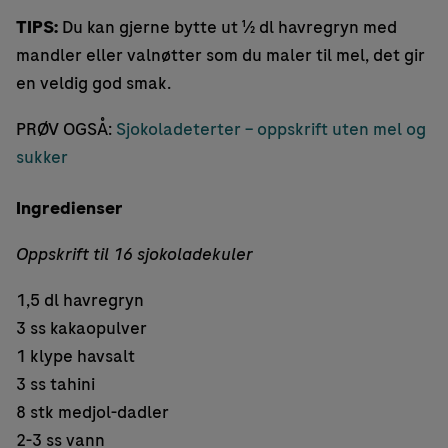
TIPS:
Du kan gjerne bytte ut ½ dl havregryn med
mandler eller valnøtter som du maler til mel, det gir
en veldig god smak.
PRØV OGSÅ:
Sjokoladeterter – oppskrift uten mel og
sukker
Ingredienser
Oppskrift til 16 sjokoladekuler
1,5 dl havregryn
3 ss kakaopulver
1 klype havsalt
3 ss tahini
8 stk medjol-dadler
2-3 ss vann