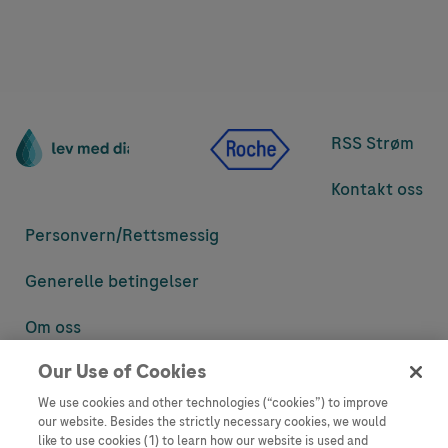
RSS Strøm
Kontakt oss
Personvern/
Rettsmessig
Generelle betingelser
Om oss
Our Use of Cookies
Denne nettsiden inneholder informasjon som er målsatt til en stor
mengde med tilhørere og kan inneholde produktdetaljer eller
We use cookies and other technologies (“cookies”) to improve
informasjon som ellers ikke er tilgjengelig eller gyldig i ditt land.
our website. Besides the strictly necessary cookies, we would
Vennligst vær oppmerksom på at vi ikke tar noe ansvar for tilgang til
like to use cookies (1) to learn how our website is used and