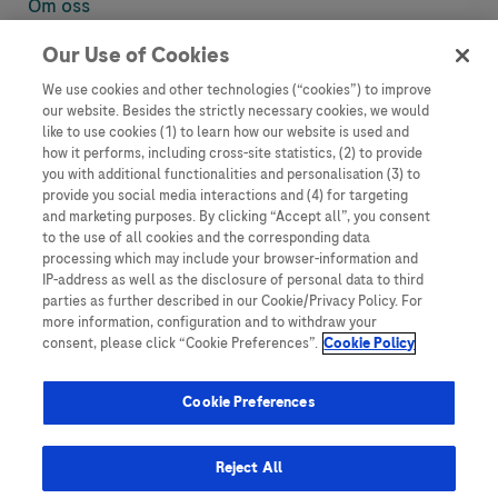
Om oss
Our Use of Cookies
Denne nettsiden inneholder informasjon som er målsatt til en stor
mengde med tilhørere og kan inneholde produktdetaljer eller
We use cookies and other technologies (“cookies”) to improve
informasjon som ellers ikke er tilgjengelig eller gyldig i ditt land.
our website. Besides the strictly necessary cookies, we would
Vennligst vær oppmerksom på at vi ikke tar noe ansvar for tilgang til
like to use cookies (1) to learn how our website is used and
informasjon som muligens ikke er i samsvar med noen gyldig juridisk
how it performs, including cross-site statistics, (2) to provide
prosess, regulering, registrering eller bruk i bostedslandet ditt.
you with additional functionalities and personalisation (3) to
provide you social media interactions and (4) for targeting
Roche har ikke alltid mulighet til å kvalitetssikre andres innlegg, men
and marketing purposes. By clicking “Accept all”, you consent
vil fjerne villedende eller upassende innlegg så langt det lar seg gjøre.
to the use of all cookies and the corresponding data
Vi har ikke ansvar for innhold på eksterne nettsider som det lenkes til.
processing which may include your browser-information and
Kopiering av materiale fra dette nettstedet for bruk annet sted er ikke
IP-address as well as the disclosure of personal data to third
tillatt uten avtale. Nettstedet selger plass til annonsører, og slikt
parties as further described in our Cookie/Privacy Policy. For
innhold er merket.
more information, configuration and to withdraw your
consent, please click “Cookie Preferences”.
Cookie Policy
Dette nettstedet er ikke beregnet for å rapportere bivirkninger eller
produktklager. Ta kontakt med kundeservice for å rapportere en
hendelse, se www.accu-chek.no.
Cookie Preferences
© 2025, Roche. Alle rettigheter forbeholdt.
Roche Diagnostics Norge AS • Brynsengfaret 6B, Postboks 6610
Reject All
Etterstad, 0607 • E-post: no.accuchek@roche.com • Telefon: 21 400