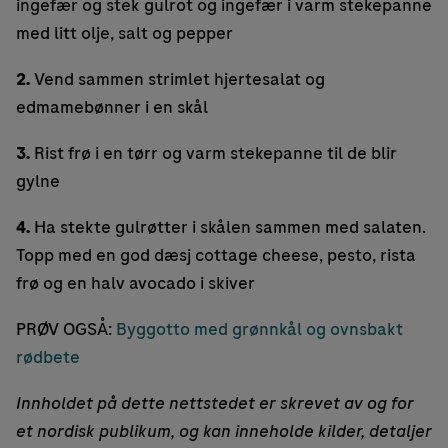
ingefær og stek gulrot og ingefær i varm stekepanne
med litt olje, salt og pepper
2.
Vend sammen strimlet hjertesalat og
edmamebønner i en skål
3.
Rist frø i en tørr og varm stekepanne til de blir
gylne
4.
Ha stekte gulrøtter i skålen sammen med salaten.
Topp med en god dæsj cottage cheese, pesto, rista
frø og en halv avocado i skiver
PRØV OGSÅ:
Byggotto med grønnkål og ovnsbakt
rødbete
Innholdet på dette nettstedet er skrevet av og for
et nordisk publikum, og kan inneholde kilder, detaljer