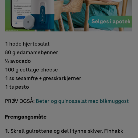
1 hode hjertesalat
80 g edamamebønner
½ avocado
100 g cottage cheese
1 ss sesamfrø + gresskarkjerner
1 ts pesto
PRØV OGSÅ:
Beter og quinoasalat med blåmuggost
Fremgangsmåte
1.
Skrell gulrøttene og del i tynne skiver. Finhakk