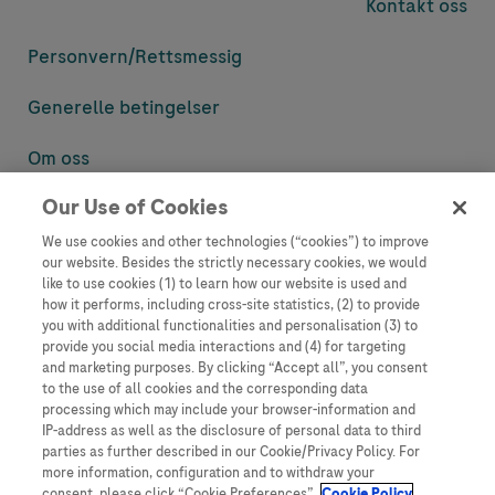
Kontakt oss
Personvern/
Rettsmessig
Generelle betingelser
Om oss
Our Use of Cookies
Denne nettsiden inneholder informasjon som er målsatt til en stor
mengde med tilhørere og kan inneholde produktdetaljer eller
We use cookies and other technologies (“cookies”) to improve
informasjon som ellers ikke er tilgjengelig eller gyldig i ditt land.
our website. Besides the strictly necessary cookies, we would
Vennligst vær oppmerksom på at vi ikke tar noe ansvar for tilgang til
like to use cookies (1) to learn how our website is used and
informasjon som muligens ikke er i samsvar med noen gyldig juridisk
how it performs, including cross-site statistics, (2) to provide
prosess, regulering, registrering eller bruk i bostedslandet ditt.
you with additional functionalities and personalisation (3) to
provide you social media interactions and (4) for targeting
Roche har ikke alltid mulighet til å kvalitetssikre andres innlegg, men
and marketing purposes. By clicking “Accept all”, you consent
vil fjerne villedende eller upassende innlegg så langt det lar seg gjøre.
to the use of all cookies and the corresponding data
Vi har ikke ansvar for innhold på eksterne nettsider som det lenkes til.
processing which may include your browser-information and
Kopiering av materiale fra dette nettstedet for bruk annet sted er ikke
IP-address as well as the disclosure of personal data to third
tillatt uten avtale. Nettstedet selger plass til annonsører, og slikt
parties as further described in our Cookie/Privacy Policy. For
innhold er merket.
more information, configuration and to withdraw your
consent, please click “Cookie Preferences”.
Cookie Policy