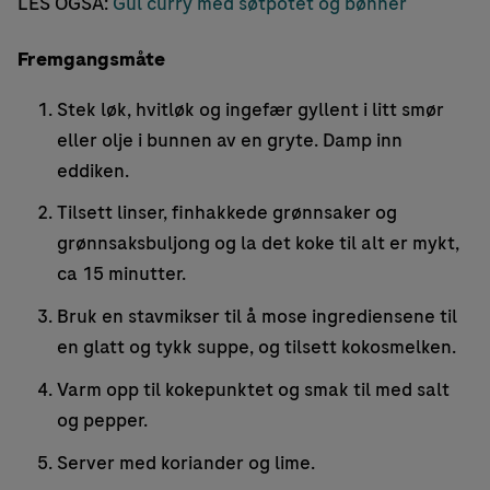
LES OGSÅ:
Gul curry med søtpotet og bønner
Fremgangsmåte
Stek løk, hvitløk og ingefær gyllent i litt smør
eller olje i bunnen av en gryte. Damp inn
eddiken.
Tilsett linser, finhakkede grønnsaker og
grønnsaksbuljong og la det koke til alt er mykt,
ca 15 minutter.
Bruk en stavmikser til å mose ingrediensene til
en glatt og tykk suppe, og tilsett kokosmelken.
Varm opp til kokepunktet og smak til med salt
og pepper.
Server med koriander og lime.