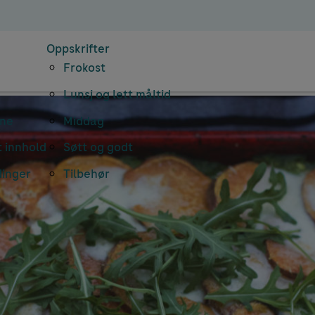
Oppskrifter
Frokost
Lunsj og lett måltid
rne
Middag
 innhold
Søtt og godt
dinger
Tilbehør