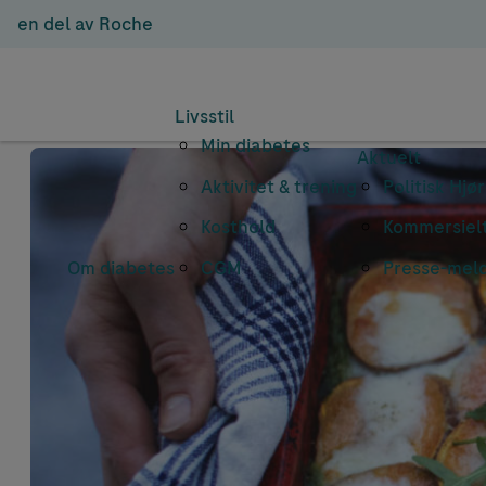
en del av Roche
Livsstil
Min diabetes
Aktuelt
Aktivitet & trening
Politisk Hjø
Kosthold
Kommersielt
Om diabetes
CGM
Presse-mel