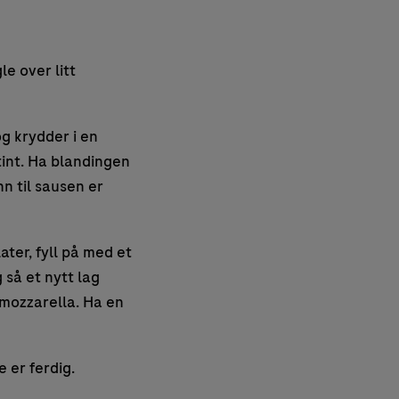
e over litt
g krydder i en
tint. Ha blandingen
nn til sausen er
ter, fyll på med et
 så et nytt lag
 mozzarella. Ha en
 er ferdig.