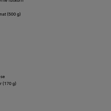
erne fullkorn
nat (500 g)
ese
r (170 g)