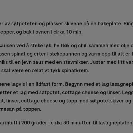
r av søtpoteten og plasser skivene på en bakeplate. Ringl
pepper, og bak i ovnen i cirka 10 min.
usen ved å steke løk, hvitløk og chili sammen med olje o
sen spinat og erter i stekepannen og varm opp til alt er 
miks til en jevn saus med en stavmikser. Juster med litt va
 skal være en relativt tykk spinatkrem.
ene lagvis i en ildfast form. Begynn med et lag lasagnepla
etter et lag med søtpotet, cottage cheese og linser. Legg
at, linser, cottage cheese og topp med søtpotetskiver og
rmesan på toppen.
rmluft i 200 grader i cirka 30 minutter, til lasagneplatene