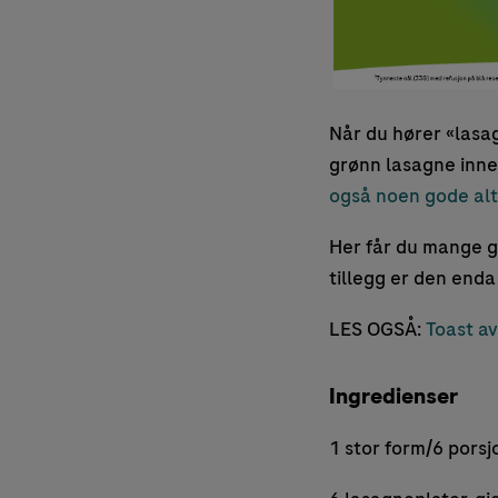
Når du hører «lasa
grønn lasagne inne
også noen gode alte
Her får du mange go
tillegg er den end
LES OGSÅ:
Toast a
Ingredienser
1 stor form/6 porsj