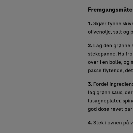
Fremgangsmåte
1.
Skjær tynne skive
olivenolje, salt og 
2.
Lag den grønne sa
stekepanne. Ha fros
over i en bolle, og 
passe flytende, det
3.
Fordel ingrediens
lag grønn saus, der
lasagneplater, spin
god dose revet pa
4.
Stek i ovnen på va