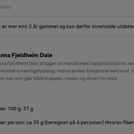
.04.18
 er mer enn 2 år gammel og kan derfor inneholde utdate
nna Fjeldheim Dale
na Fjeldheim Dale blogger om mat på www.happyfoodstories.com
 klinisk ernæringsfysiolog. Hanna ønsker å inspirere med sunn, f
el mat, som gjør både kroppen, magen og sinnet fornøyd.
er 100 g: 37 g
er person: ca 35 g (beregnet på 6 personer) Hvorav fiber