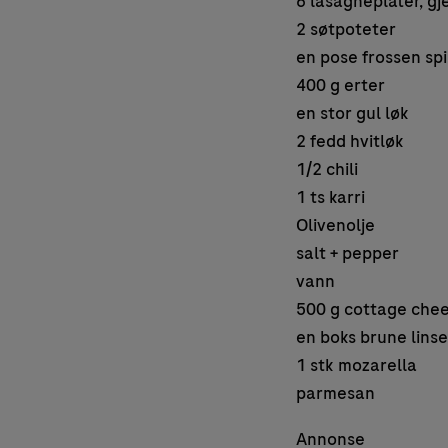
6 lasagneplater, gj
2 søtpoteter
en pose frossen spi
400 g erter
en stor gul løk
2 fedd hvitløk
1/2 chili
1 ts karri
Olivenolje
salt + pepper
vann
500 g cottage che
en boks brune linse
1 stk mozarella
parmesan
Annonse