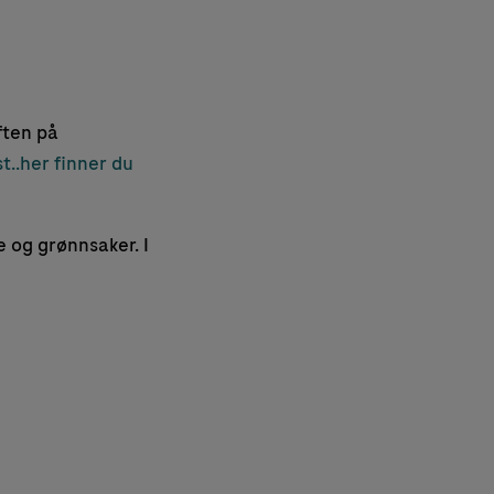
ften på
st..her finner du
 og grønnsaker. I