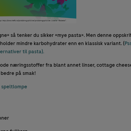
gne» så tenker du sikker «mye pasta». Men denne oppskri
holder mindre karbohydrater enn en klassisk variant. (
Ps
rnativer til pasta).
de næringsstoffer fra blant annet linser, cottage cheese
a bedre på smak!
v speltlompe
oner