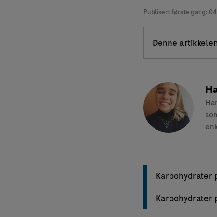
Publisert første gang:
04
Denne artikkelen
Ha
Han
som
enk
Karbohydrater p
Karbohydrater p