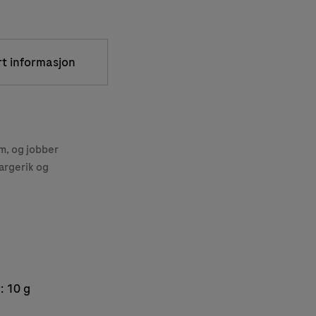
rt informasjon
, og jobber
argerik og
: 10 g