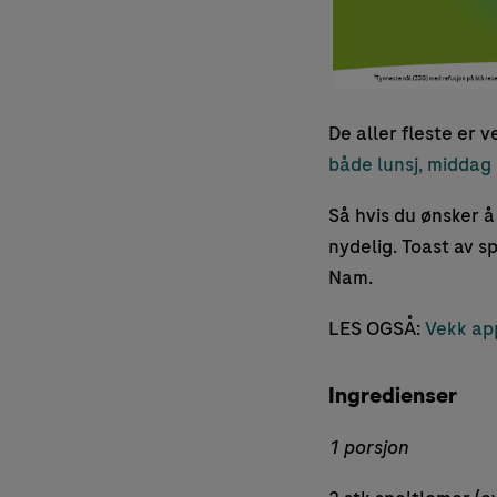
De aller fleste er v
både lunsj, middag
Så hvis du ønsker å
nydelig. Toast av s
Nam.
LES OGSÅ:
Vekk app
Ingredienser
1 porsjon