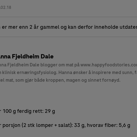
.02.18
 er mer enn 2 år gammel og kan derfor inneholde utdate
nna Fjeldheim Dale
na Fjeldheim Dale blogger om mat på www.happyfoodstories.com
 klinisk ernæringsfysiolog. Hanna ønsker å inspirere med sunn, f
el mat, som gjør både kroppen, magen og sinnet fornøyd.
100 g ferdig rett: 29 g
porsjon (2 stk lomper + salat): 33 g, hvorav fiber: 5,6 g