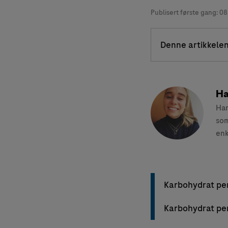
Publisert første gang:
08
Denne artikkelen
Ha
Han
som
enk
Karbohydrat per 
Karbohydrat per 