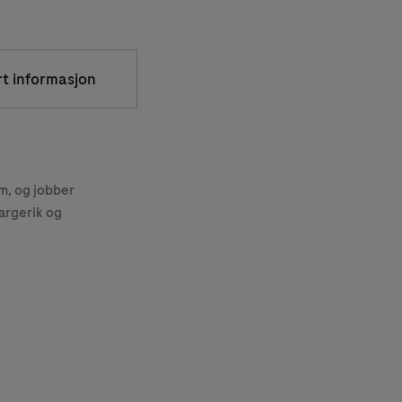
rt informasjon
, og jobber
argerik og