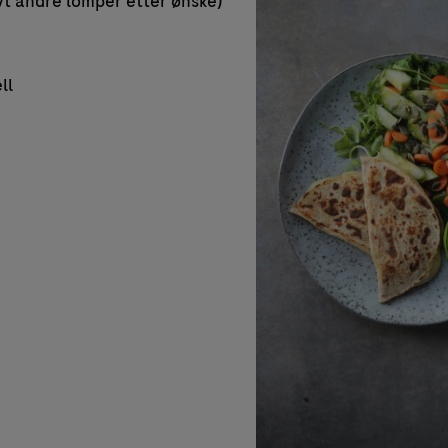
vt andre lomper etter ønske)
ll