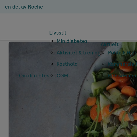
en del av Roche
Livsstil
Min diabetes
Aktuelt
Aktivitet & trening
Politisk Hjø
Kosthold
Kommersielt
Om diabetes
CGM
Presse-mel