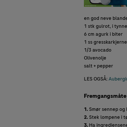
en god neve blande
1 stk gulrot, i tynn
6 cm agurk i biter
1 ss gresskarkjerne
1/3 avocado
Olivenolje
salt + pepper
LES OGSÅ:
Aubergi
Fremgangsmåte
1.
Smør sennep og k
2.
Stek lompene i tø
3.
Ha ingrediensene t