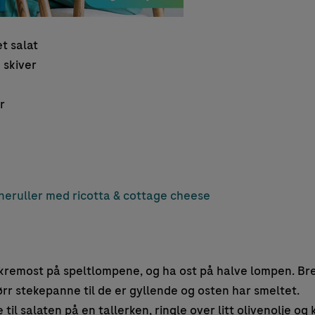
t salat
e skiver
r
neruller med ricotta & cottage cheese
remost på speltlompene, og ha ost på halve lompen. Bret
rr stekepanne til de er gyllende og osten har smeltet.
il salaten på en tallerken, ringle over litt olivenolje og 