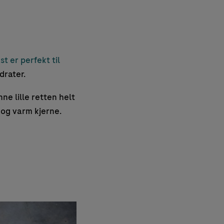
t er perfekt til
drater.
ne lille retten helt
 og varm kjerne.