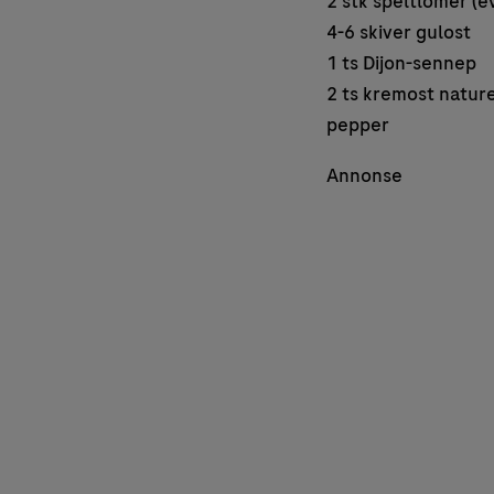
2 stk speltlomer (e
4-6 skiver gulost
1 ts Dijon-sennep
2 ts kremost nature
pepper
Annonse