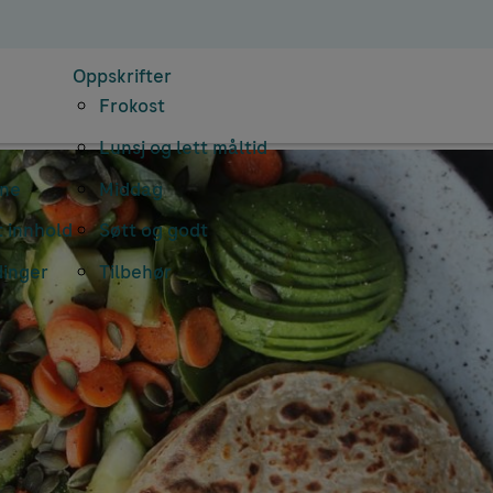
Oppskrifter
Frokost
Lunsj og lett måltid
rne
Middag
 innhold
Søtt og godt
dinger
Tilbehør