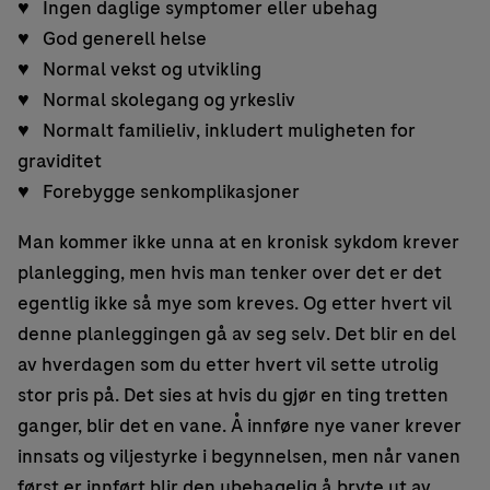
♥ Ingen daglige symptomer eller ubehag
♥ God generell helse
♥ Normal vekst og utvikling
♥ Normal skolegang og yrkesliv
♥ Normalt familieliv, inkludert muligheten for
graviditet
♥ Forebygge senkomplikasjoner
Man kommer ikke unna at en kronisk sykdom krever
planlegging, men hvis man tenker over det er det
egentlig ikke så mye som kreves. Og etter hvert vil
denne planleggingen gå av seg selv. Det blir en del
av hverdagen som du etter hvert vil sette utrolig
stor pris på. Det sies at hvis du gjør en ting tretten
ganger, blir det en vane. Å innføre nye vaner krever
innsats og viljestyrke i begynnelsen, men når vanen
først er innført blir den ubehagelig å bryte ut av