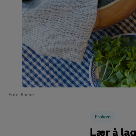
Foto: Roche
Frokost
Lær å lag