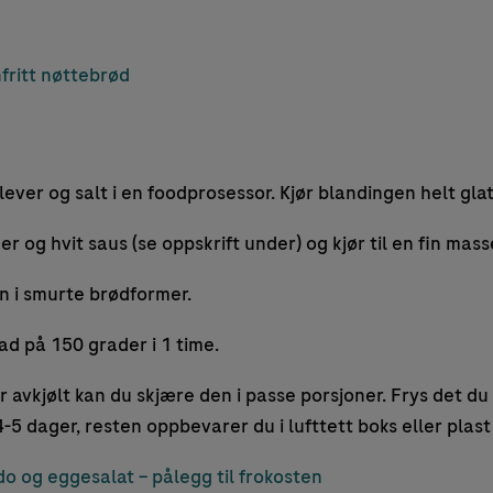
fritt nøttebrød
lever og salt i en foodprosessor. Kjør blandingen helt glat
er og hvit saus (se oppskrift under) og kjør til en fin mass
n i smurte brødformer.
ad på 150 grader i 1 time.
 avkjølt kan du skjære den i passe porsjoner. Frys det du 
4-5 dager, resten o
ppbevarer du i lufttett boks eller plast 
o og eggesalat – pålegg til frokosten