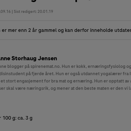
.09.16
| Sist redigert: 20.01.19
 er mer enn 2 år gammel og kan derfor inneholde utdate
nne Storhaug Jensen
ne blogger på spirenemat.no. Hun er kokk, ernæringsfysiolog o
isinstudent på fjerde året. Hun er også utdannet yogalærer fra 
 et stort engasjement for bra mat og ernæring. Hun er opptatt av 
ser skal være næringsrik, og mener at den beste maten er den vi l
100 g: ca. 3 g