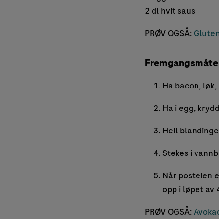
2 dl hvit saus
PRØV OGSÅ:
Gluten
Fremgangsmåte
Ha bacon, løk, 
Ha i egg, krydd
Hell blandinge
Stekes i vannb
Når posteien er
opp i løpet av 
PRØV OGSÅ:
Avokad