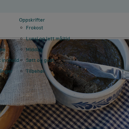
Oppskrifter
Frokost
Lunsj og lett måltid
rne
Middag
 innhold
Søtt og godt
dinger
Tilbehør