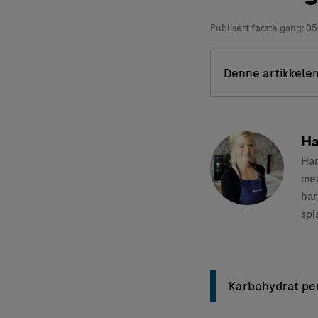
Publisert første gang:
05
Denne artikkelen
Ha
Han
med
har
spi
Karbohydrat per 