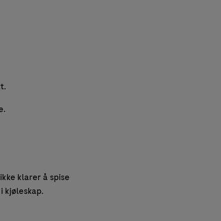
t.
e.
ikke klarer å spise
i kjøleskap.