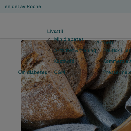
en del av Roche
Livsstil
Min diabetes
Aktuelt
Aktivitet & trening
Politisk Hjø
Kosthold
Kommersielt
Om diabetes
CGM
Presse-mel