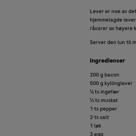
Lever er noe av de
hjemmelagde leverp
råvarer av høyere k
Server den lun til 
Ingredienser
200 g bacon
500 g kyllinglever
¼ ts ingefær
½ ts muskat
1 ts pepper
2 ts salt
1 løk
3 egg