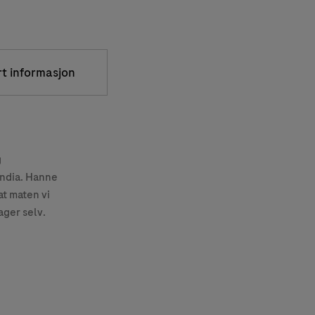
rt informasjon
g
India. Hanne
at maten vi
ager selv.