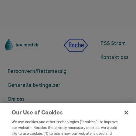
RSS Strøm
Kontakt oss
Personvern/
Rettsmessig
Generelle betingelser
Om oss
Our Use of Cookies
Denne nettsiden inneholder informasjon som er målsatt til en stor
mengde med tilhørere og kan inneholde produktdetaljer eller
We use cookies and other technologies (“cookies”) to improve
informasjon som ellers ikke er tilgjengelig eller gyldig i ditt land.
our website. Besides the strictly necessary cookies, we would
Vennligst vær oppmerksom på at vi ikke tar noe ansvar for tilgang til
like to use cookies (1) to learn how our website is used and