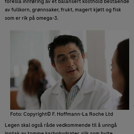
foreslå innføring av et balansert kosthold bestående
av fullkorn, grønnsaker, frukt, magert kjøtt og fisk
som er rik på omega-3.
Foto: Copyright© F. Hoffmann-La Roche Ltd
Legen skal også råde vedkommende til å unngå
inntak av tomme karbohydrater, slik som hvite