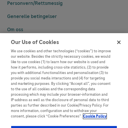
Personvern/
Rettsmessig
Generelle betingelser
Om oss
Our Use of Cookies
Denne nettsiden inneholder informasjon som er målsatt til en stor
mengde med tilhørere og kan inneholde produktdetaljer eller
We use cookies and other technologies (“cookies”) to improve
informasjon som ellers ikke er tilgjengelig eller gyldig i ditt land.
our website. Besides the strictly necessary cookies, we would
Vennligst vær oppmerksom på at vi ikke tar noe ansvar for tilgang til
like to use cookies (1) to learn how our website is used and
informasjon som muligens ikke er i samsvar med noen gyldig juridisk
how it performs, including cross-site statistics, (2) to provide
prosess, regulering, registrering eller bruk i bostedslandet ditt.
you with additional functionalities and personalisation (3) to
provide you social media interactions and (4) for targeting
Roche har ikke alltid mulighet til å kvalitetssikre andres innlegg, men
and marketing purposes. By clicking “Accept all”, you consent
vil fjerne villedende eller upassende innlegg så langt det lar seg gjøre.
to the use of all cookies and the corresponding data
Vi har ikke ansvar for innhold på eksterne nettsider som det lenkes til.
processing which may include your browser-information and
Kopiering av materiale fra dette nettstedet for bruk annet sted er ikke
IP-address as well as the disclosure of personal data to third
tillatt uten avtale. Nettstedet selger plass til annonsører, og slikt
parties as further described in our Cookie/Privacy Policy. For
innhold er merket.
more information, configuration and to withdraw your
consent, please click “Cookie Preferences”.
Cookie Policy
Dette nettstedet er ikke beregnet for å rapportere bivirkninger eller
produktklager. Ta kontakt med kundeservice for å rapportere en