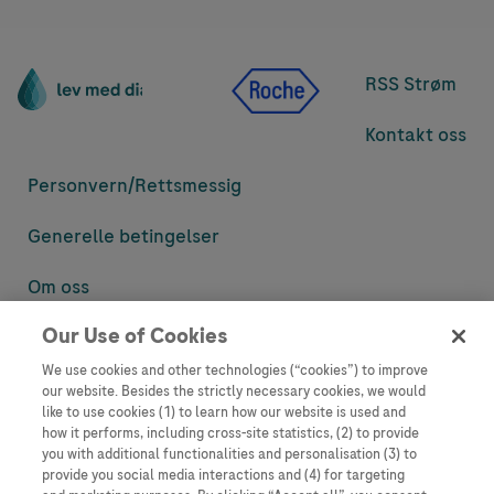
RSS Strøm
Kontakt oss
Personvern/
Rettsmessig
Generelle betingelser
Om oss
Our Use of Cookies
Denne nettsiden inneholder informasjon som er målsatt til en stor
mengde med tilhørere og kan inneholde produktdetaljer eller
We use cookies and other technologies (“cookies”) to improve
informasjon som ellers ikke er tilgjengelig eller gyldig i ditt land.
our website. Besides the strictly necessary cookies, we would
Vennligst vær oppmerksom på at vi ikke tar noe ansvar for tilgang til
like to use cookies (1) to learn how our website is used and
informasjon som muligens ikke er i samsvar med noen gyldig juridisk
how it performs, including cross-site statistics, (2) to provide
prosess, regulering, registrering eller bruk i bostedslandet ditt.
you with additional functionalities and personalisation (3) to
provide you social media interactions and (4) for targeting
Roche har ikke alltid mulighet til å kvalitetssikre andres innlegg, men