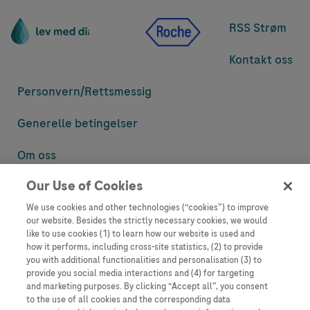
RSS Strøm
Kontakt oss
Personvern/
Rettsmessig
Generelle betingelser
Om oss
Our Use of Cookies
Denne nettsiden inneholder informasjon som er målsatt til en stor
mengde med tilhørere og kan inneholde produktdetaljer eller
We use cookies and other technologies (“cookies”) to improve
informasjon som ellers ikke er tilgjengelig eller gyldig i ditt land.
our website. Besides the strictly necessary cookies, we would
Vennligst vær oppmerksom på at vi ikke tar noe ansvar for tilgang til
like to use cookies (1) to learn how our website is used and
informasjon som muligens ikke er i samsvar med noen gyldig juridisk
how it performs, including cross-site statistics, (2) to provide
prosess, regulering, registrering eller bruk i bostedslandet ditt.
you with additional functionalities and personalisation (3) to
provide you social media interactions and (4) for targeting
Roche har ikke alltid mulighet til å kvalitetssikre andres innlegg, men
and marketing purposes. By clicking “Accept all”, you consent
vil fjerne villedende eller upassende innlegg så langt det lar seg gjøre.
to the use of all cookies and the corresponding data
Vi har ikke ansvar for innhold på eksterne nettsider som det lenkes til.