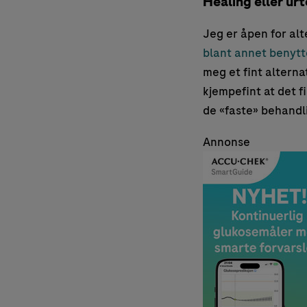
Healing eller urt
Jeg er åpen for alt
blant annet benytte
meg et fint alternat
kjempefint at det f
de «faste» behandl
Annonse