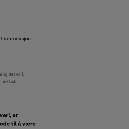
rt informasjon
elig det er å
 hektisk
veri, er
ode til å være