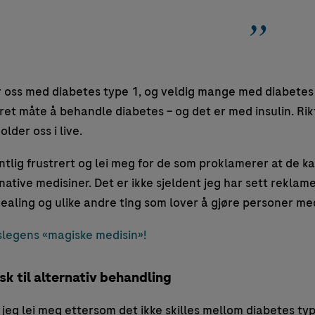
r oss med diabetes type 1, og veldig mange med diabetes 
ret måte å behandle diabetes – og det er med insulin. Ri
older oss i live.
entlig frustrert og lei meg for de som proklamerer at de 
tive medisiner. Det er ikke sjeldent jeg har sett reklamer f
healing og ulike andre ting som lover å gjøre personer med
slegens «magiske medisin»!
sk til alternativ behandling
r jeg lei meg ettersom det ikke skilles mellom diabetes typ