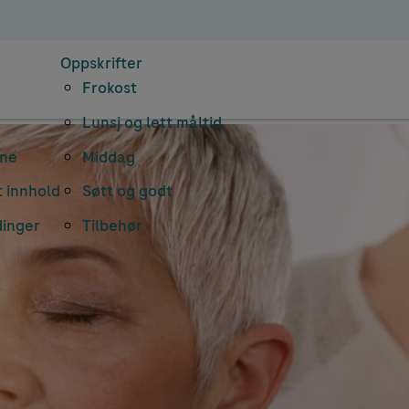
Oppskrifter
Frokost
Lunsj og lett måltid
rne
Middag
 innhold
Søtt og godt
dinger
Tilbehør