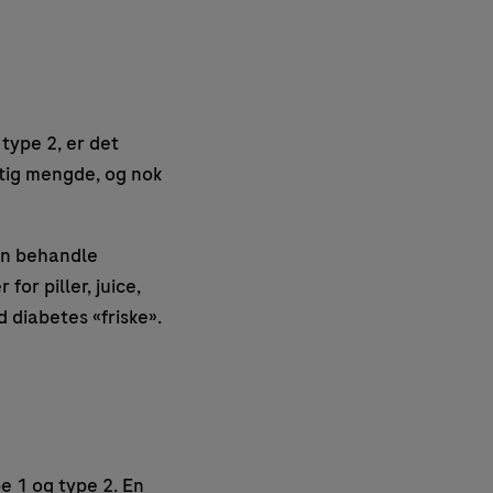
type 2, er det
ktig mengde, og nok
kan behandle
or piller, juice,
 diabetes «friske».
e 1 og type 2. En