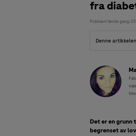
fra diabe
Publisert første gang:
23
Denne artikkelen
Ma
Fød
vær
tim
Det er en grunn t
begrenset av lov