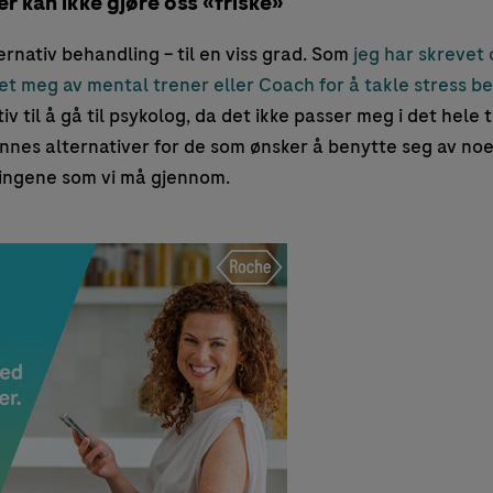
er kan ikke gjøre oss «friske»
ernativ behandling – til en viss grad. Som
jeg har skrevet 
t meg av mental trener eller Coach for å takle stress be
iv til å gå til psykolog, da det ikke passer meg i det hele t
innes alternativer for de som ønsker å benytte seg av noe a
ingene som vi må gjennom.