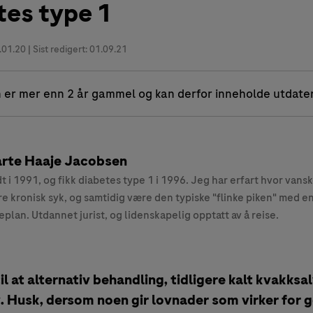
tes type 1
.01.20
| Sist redigert: 01.09.21
 er mer enn 2 år gammel og kan derfor inneholde utdate
rte Haaje Jacobsen
t i 1991, og fikk diabetes type 1 i 1996. Jeg har erfart hvor vansk
e kronisk syk, og samtidig være den typiske "flinke piken" med en
eplan. Utdannet jurist, og lidenskapelig opptatt av å reise.
il at alternativ behandling, tidligere kalt kvakksal
. Husk, dersom noen gir lovnader som virker for g